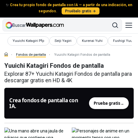
✨
Crea tu propio fondo de pantalla con IA — a partir de una indicación, en
segundos.
Pruébalo gratis →
Buscar
Fondos de pantalla
Fondos de pantalla
Fondos de pantalla
Fondos de panta
Yuuichi Katagiri Pfp
Seiji Yagiri
Kurenai Yuhi
Fushigi Yuugi 
Fondos de pantalla
Yuuichi Katagiri Fondos de pantalla
Yuuichi Katagiri Fondos de pantalla
Explorar 87+ Yuuichi Katagiri Fondos de pantalla para
descargar gratis en HD & 4K
Crea fondos de pantalla con
Prueba gratis
→
IA.