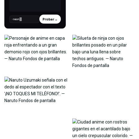
Probar
→
›