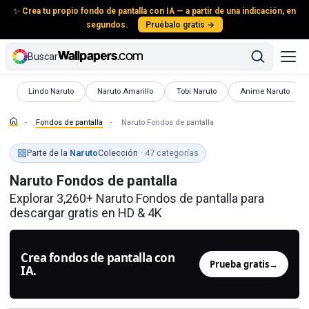
✨
Crea tu propio fondo de pantalla con IA — a partir de una indicación, en
segundos.
Pruébalo gratis →
Buscar
Fondos de pantalla
Fondos de pantalla
Fondos de pantalla
Fondos de pantalla
Lindo Naruto
Naruto Amarillo
Tobi Naruto
Anime Naruto
Fondos de pantalla
Naruto Fondos de pantalla
Parte de la
Naruto
Colección
· 47 categorías
Naruto Fondos de pantalla
Explorar 3,260+ Naruto Fondos de pantalla para
descargar gratis en HD & 4K
Crea fondos de pantalla con
Prueba gratis
→
IA.