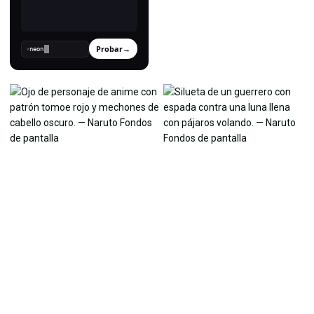
Probar
→
›