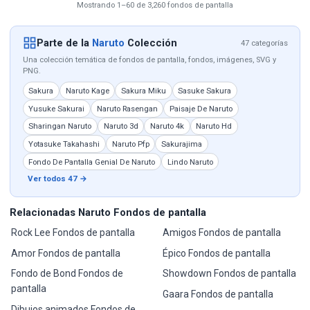
Mostrando 1–60 de 3,260 fondos de pantalla
Parte de la
Naruto
Colección
47 categorías
Una colección temática de fondos de pantalla, fondos, imágenes, SVG y
PNG.
Sakura
Naruto Kage
Sakura Miku
Sasuke Sakura
Yusuke Sakurai
Naruto Rasengan
Paisaje De Naruto
Sharingan Naruto
Naruto 3d
Naruto 4k
Naruto Hd
Yotasuke Takahashi
Naruto Pfp
Sakurajima
Fondo De Pantalla Genial De Naruto
Lindo Naruto
Ver todos 47 →
Relacionadas Naruto Fondos de pantalla
Rock Lee Fondos de pantalla
Amigos Fondos de pantalla
Amor Fondos de pantalla
Épico Fondos de pantalla
Fondo de Bond Fondos de
Showdown Fondos de pantalla
pantalla
Gaara Fondos de pantalla
Dibujos animados Fondos de