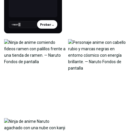
Probar
→
›