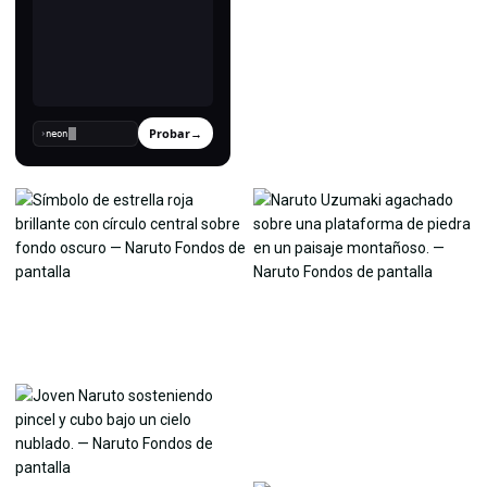
Probar
→
›