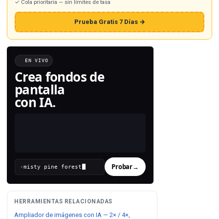
✓ Cola prioritaria — sin límites de tasa
Prueba Gratis 7 Días →
EN VIVO
Crea fondos de
pantalla
con IA.
Probar
→
›
HERRAMIENTAS RELACIONADAS
Ampliador de imágenes con IA — 2× / 4×,