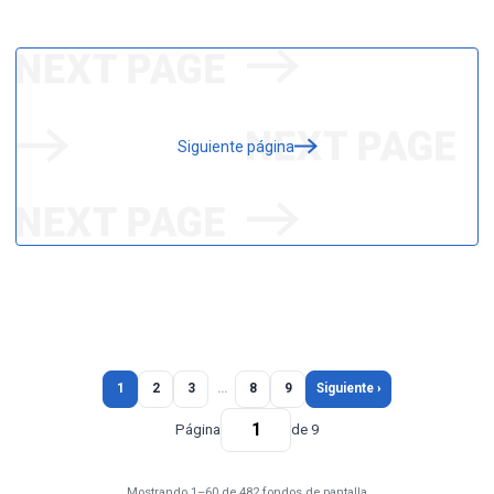
Siguiente página
1
2
3
…
8
9
Siguiente ›
Página
de 9
Mostrando 1–60 de 482 fondos de pantalla