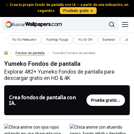
✨
Crea tu propio fondo de pantalla con IA — a partir de una indicación, en
segundos.
Pruébalo gratis →
Buscar
Fondos de pantalla
Fondos de pantalla
Fondos de pantalla
Fondos de pantalla
Fondo
Yu Yu Hakusho
Fushigi Yuugi
Yu Gi Oh
Eunwoo
Jikoo
Fondos de pantalla
Yumeko Fondos de pantalla
Yumeko Fondos de pantalla
Explorar 482+ Yumeko Fondos de pantalla para
descargar gratis en HD & 4K
Crea fondos de pantalla con
Prueba gratis
→
IA.