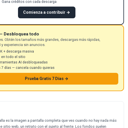
Gana créditos con cada descarga
Comienza a contribuir →
— Desbloquea todo
ites. Obtén los tamaños más grandes, descargas más rápidas,
 y experiencia sin anuncios.
8K + descarga masiva
 en todo el sitio
erramientas AI desbloqueadas
s 7 días — cancela cuando quieras
Prueba Gratis 7 Días →
talla es la imagen a pantalla completa que ves cuando no hay nada más
sitio web, un retrato con el sujeto al frente. Los fondos suelen