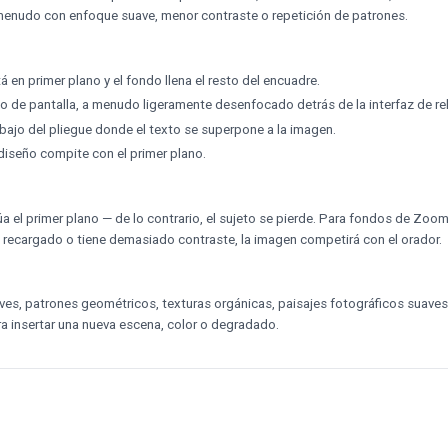
a menudo con enfoque suave, menor contraste o repetición de patrones.
n primer plano y el fondo llena el resto del encuadre.
o de pantalla, a menudo ligeramente desenfocado detrás de la interfaz de rel
jo del pliegue donde el texto se superpone a la imagen.
 diseño compite con el primer plano.
a el primer plano — de lo contrario, el sujeto se pierde. Para fondos de Zoom 
tá recargado o tiene demasiado contraste, la imagen competirá con el orador.
ves, patrones geométricos, texturas orgánicas, paisajes fotográficos suaves
a insertar una nueva escena, color o degradado.