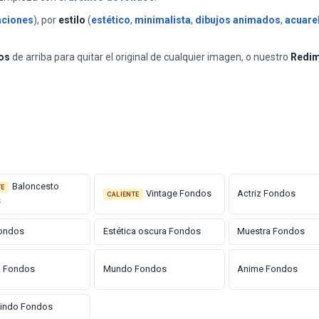
aciones
), por
estilo
(
estético
,
minimalista
,
dibujos animados
,
acuare
os
de arriba para quitar el original de cualquier imagen, o nuestro
Redim
Baloncesto
TE
Vintage Fondos
Actriz Fondos
CALIENTE
s
Fondos
Estética oscura Fondos
Muestra Fondos
a Fondos
Mundo Fondos
Anime Fondos
lindo Fondos