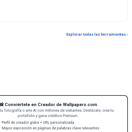
Selector de color desde
Convertidor de GIF a MP4
imagen
Convierte GIF animados a MP4 para
Haz clic en cualquier píxel de
Explorar todas las herramientas ›
obtener archivos más pequeños y
cualquier imagen para leer sus
mejor calidad.
valores HEX, RGB y
📸 Conviértete en Creador de Wallpapers.com
u fotografía o arte AI con millones de visitantes. Destácate, crea tu
portafolio y gana créditos Premium.
Perfil de creador gratis + URL personalizada
Mayor exposición en páginas de palabras clave relevantes