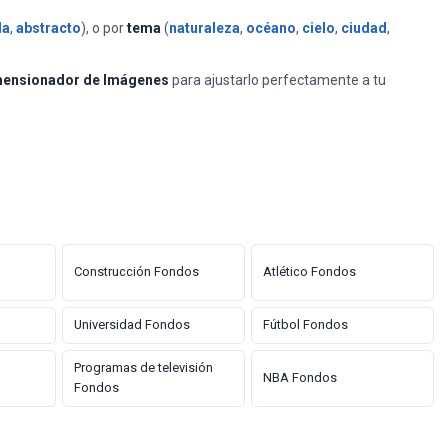
la
,
abstracto
), o por
tema
(
naturaleza
,
océano
,
cielo
,
ciudad
,
ensionador de Imágenes
para ajustarlo perfectamente a tu
Construcción Fondos
Atlético Fondos
Universidad Fondos
Fútbol Fondos
Programas de televisión
NBA Fondos
Fondos