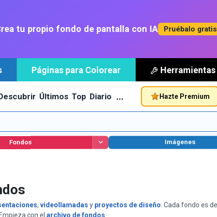
rea tu propio fondo de pantalla con IA
Pruébalo grati
s
Páginas para Colorear
Herramientas
…
Descubrir
Últimos
Top
Diario
Hazte Premium
Fondos
Imágenes
ndos
sentaciones
,
videollamadas
y
proyectos de diseño
. Cada fondo es d
. Empieza con el
archivo de fondos
.