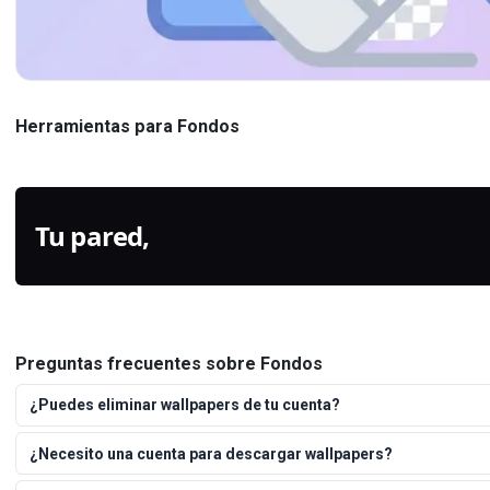
Ampliador de imágenes con
IA
Reemplazo de cielo en línea
Amplía cualquier imagen 2× o 4×
Cambia el cielo en cualquier foto con
Herramientas para Fondos
mientras conserva la nitidez.
IA. Atardecer, vía láctea, nubes de
tormen
Tu pared,
generada.
Preguntas frecuentes sobre Fondos
¿Puedes eliminar wallpapers de tu cuenta?
¿Necesito una cuenta para descargar wallpapers?