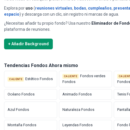
Explora por
uso
(
reuniones virtuales
,
bodas
,
cumpleaños
,
present
espacio
) y descarga con un clic, sin registro ni marcas de agua.
¿Necesitas añadir tu propio fondo? Usa nuestro
Eliminador de Fond
plataforma de reuniones.
+ Añadir Background
Tendencias Fondos Ahora mismo
Fondos verdes
CALIENTE
CALIEN
Estético Fondos
CALIENTE
Fondos
Fondo
Océano Fondos
Animado Fondos
Tenis 
Azul Fondos
Naturaleza Fondos
Pantall
Montaña Fondos
Leyendas Fondos
Fondo 