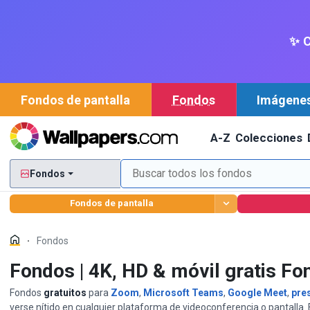
✨ C
Fondos de pantalla
Fondos
Imágene
A-Z
Colecciones
Fondos
Fondos de pantalla
Fondos
Fondos | 4K, HD & móvil gratis Fo
Fondos
gratuitos
para
Zoom
,
Microsoft Teams
,
Google Meet
,
pre
verse nítido en cualquier plataforma de videoconferencia o pantalla