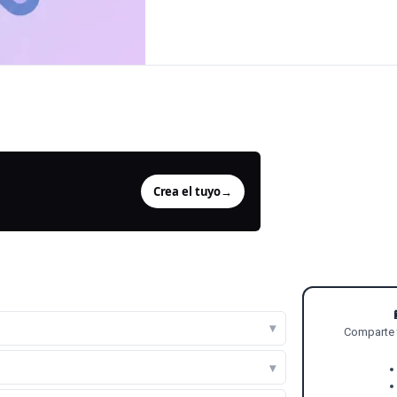
Generador de Fondos con IA
Inversor de color de imagen
Generador de fondos con IA gratuito.
Invierte los colores de cualquier
Cambia el fondo de cualquier foto con
imagen: útil para aspecto de rayos X o
IA —
negativ
Crea el tuyo
→
Comparte t