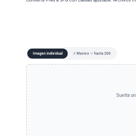
Convierte PNG a JPG con calidad ajustable. Archivos 
Imagen individual
⚡ Masivo — hasta 200
Suelta un