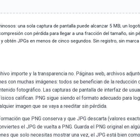
inosos: una sola captura de pantalla puede alcanzar 5 MB; un logot
a compresión con pérdida para llegar a una fracción del tamaño, sin p
0) y obtén JPGs en menos de cinco segundos. Sin registro, sin marca
hivo importe y la transparencia no. Páginas web, archivos adjun
tines con muchas imágenes: todos se benefician de la reducción 
nido fotográfico. Las capturas de pantalla de interfaz de usuar
ísicos califican. PNG sigue siendo el formato adecuado para log
alquier imagen que se vaya a reeditar sin pérdida.
información que PNG conserva y que JPG descarta (valores exact
conviertes el JPG de vuelta a PNG. Guarda el PNG original en algú
genes que solo necesitas mostrar una vez, el JPG está bien como