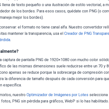
G llena de texto pequeño o una ilustración de estilo vectorial, a
lrededor de los bordes. Para esos casos, quédate con PNG (o conv
maneja mejor los bordes).
nservar: el formato no tiene canal alfa. Nuestro convertidor rel
sitas mantener la transparencia, usa el
Creador de PNG Transpar
érdida
.
realmente?
na captura de pantalla PNG de 1920×1080 con mucho color sólido
ico de las mismas dimensiones suele reducirse entre un 70 y 
cono apenas se reduce porque la sobrecarga de compresión c
estra la diferencia de tamaño después de cada conversión para qu
n específica.
 mixtos, nuestro
Optimizador de Imágenes por Lotes
selecciona 
otos, PNG sin pérdida para gráficos, WebP si lo has habilitado.