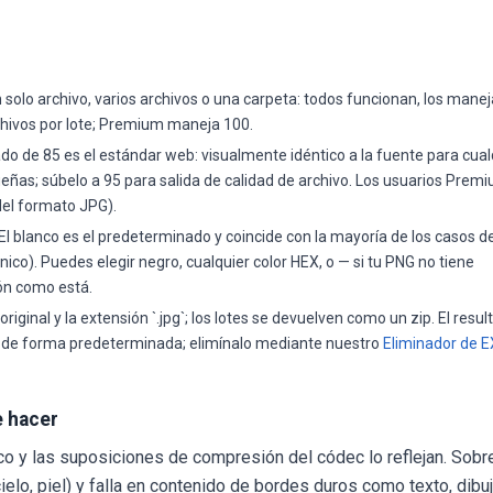
n solo archivo, varios archivos o una carpeta: todos funcionan, los man
chivos por lote; Premium maneja 100.
do de 85 es el estándar web: visualmente idéntico a la fuente para cual
ueñas; súbelo a 95 para salida de calidad de archivo. Los usuarios Prem
del formato JPG).
El blanco es el predeterminado y coincide con la mayoría de los casos d
o). Puedes elegir negro, cualquier color HEX, o — si tu PNG no tiene
ión como está.
iginal y la extensión `.jpg`; los lotes se devuelven como un zip. El resul
) de forma predeterminada; elimínalo mediante nuestro
Eliminador de E
e hacer
o y las suposiciones de compresión del códec lo reflejan. Sobr
lo, piel) y falla en contenido de bordes duros como texto, dibuj