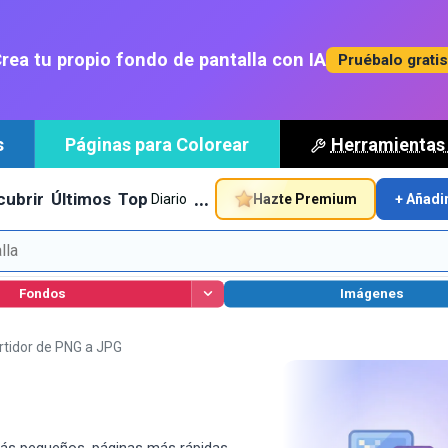
rea tu propio fondo de pantalla con IA
Pruébalo grati
s
Páginas para Colorear
Herramientas
…
cubrir
Últimos
Top
Hazte Premium
+ Añadi
Diario
Fondos
Imágenes
tidor de PNG a JPG