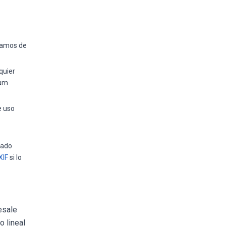
ejamos de
quier
ium
e uso
tado
XIF
si lo
esale
o lineal