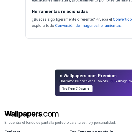
ejecuciones ilimitadas, procesamiento por lotes de hasta 2
Herramientas relacionadas
¿Buscas algo ligeramente diferente? Prueba el
Convertido
explora todo
Conversión de Imágenes herramientas
.
⭐ Wallpapers.com Premium
Unlimited 8K downloads · No ads · Bulk image pr
Try Free 7 Days →
Encuentra el fondo de pantalla perfecto para tu estilo y personalidad.
Explorar
Top Fondos de pantalla