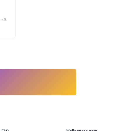
— o
FAQ
Wallpapers.com