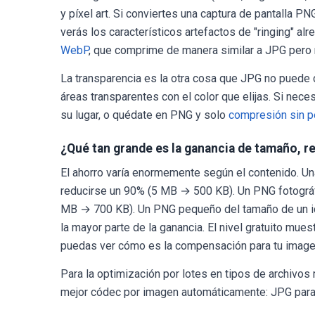
y píxel art. Si conviertes una captura de pantalla PN
verás los característicos artefactos de "ringing" a
WebP
, que comprime de manera similar a JPG pero 
La transparencia es la otra cosa que JPG no puede co
áreas transparentes con el color que elijas. Si nece
su lugar, o quédate en PNG y solo
compresión sin p
¿Qué tan grande es la ganancia de tamaño, 
El ahorro varía enormemente según el contenido. U
reducirse un 90% (5 MB → 500 KB). Un PNG fotográf
MB → 700 KB). Un PNG pequeño del tamaño de un i
la mayor parte de la ganancia. El nivel gratuito mu
puedas ver cómo es la compensación para tu image
Para la optimización por lotes en tipos de archivos
mejor códec por imagen automáticamente: JPG para f