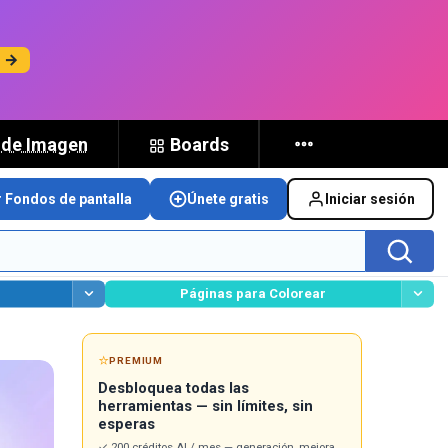
s →
 de Imagen
Boards
r Fondos de pantalla
Únete gratis
Iniciar sesión
Páginas para Colorear
⭐
PREMIUM
Desbloquea todas las
herramientas — sin límites, sin
esperas
✓ 200 créditos AI / mes — generación, mejora,