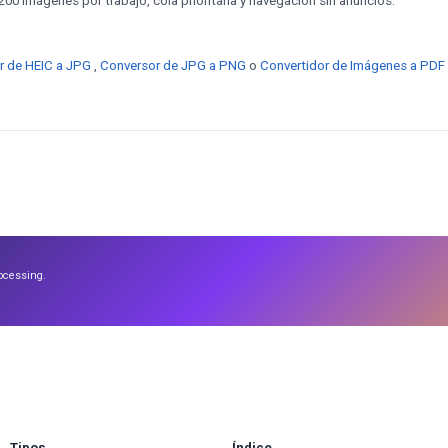
00 imágenes por trabajo, cola prioritaria y navegación sin anuncios.
r de HEIC a JPG
,
Conversor de JPG a PNG
o
Convertidor de Imágenes a PDF
ocessing.
Tipos
Índice