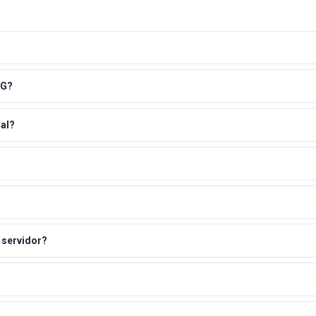
NG?
al?
 servidor?