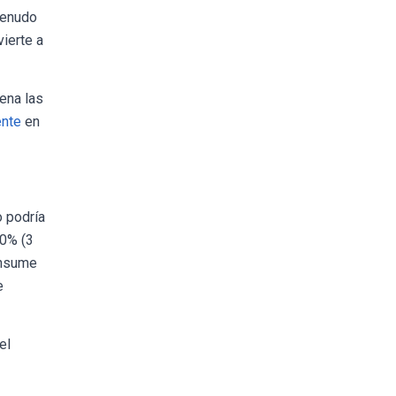
 menudo
ierte a
lena las
ente
en
 podría
80% (3
onsume
e
el