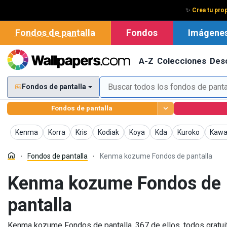
✨
Crea tu prop
Fondos de pantalla
Fondos
Imágene
A-Z
Colecciones
Des
Fondos de pantalla
Fondos de pantalla
Fondos de pantalla
Fondos de pantalla
Fondos de pantalla
Fondos de pantalla
Fondos de pantalla
Fondos de pantalla
Fondos de pant
Fondo
Kenma
Korra
Kris
Kodiak
Koya
Kda
Kuroko
Kawa
Fondos de pantalla
Kenma kozume Fondos de pantalla
Kenma kozume Fondos de
pantalla
Kenma kozume Fondos de pantalla, 367 de ellos, todos gratuitos