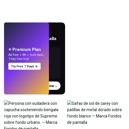
EN VIVO
Crea fondos de pantalla
con IA.
⭐ Premium Plan
Ad-free + 8K + bulk tools.
7-day free trial.
Try Free 7 Days →
Probar
→
›