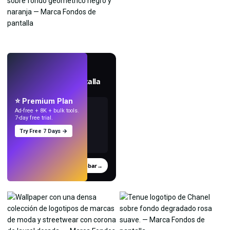
EN VIVO
Crea fondos de pantalla
con IA.
⭐ Premium Plan
Ad-free + 8K + bulk tools.
7-day free trial.
Try Free 7 Days →
Probar
→
›