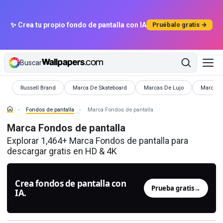
✨ Crea tu propio fondo de pantalla con IA
Pruébalo gratis →
Buscar
Fondos de pantalla
Fondos de pantalla
Fondos de pantalla
Fondos d
Russell Brand
Marca De Skateboard
Marcas De Lujo
Marcas
Fondos de pantalla
Marca Fondos de pantalla
Marca Fondos de pantalla
Explorar 1,464+ Marca Fondos de pantalla para
descargar gratis en HD & 4K
Crea fondos de pantalla con
Prueba gratis
→
IA.