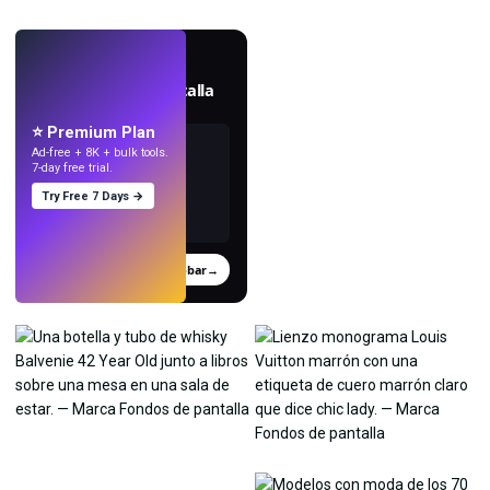
EN VIVO
Crea fondos de pantalla
con IA.
⭐ Premium Plan
Ad-free + 8K + bulk tools.
7-day free trial.
Try Free 7 Days →
Probar
→
›