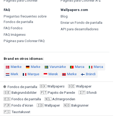
Páginas para Colorear
Páginas para Colorear A-Z
FAQ
Wallpapers.com
Preguntas frecuentes sobre
Blog
Fondos de pantalla
Enviar un Fondo de pantalla
FAQ Fondos
API para desarrolladores
FAQ Imágenes
Páginas para Colorear FAQ
Brand en otros idiomas:
Mærke
Marke
Varumärke
Marca
Marca
Merk
Marque
Merek
Merke
Brändi
🇩🇰
Wallpapers
🇩🇪
Wallpaper
🌐
Fondos de pantalla
:
🇸🇪
Bakgrundsbilder
🇵🇹
Papéis de Parede
🇮🇹
Sfondi
🇪🇸
Fondos de pantalla
🇳🇱
Achtergronden
🇫🇷
Fonds d'écran
🇮🇩
Wallpaper
🇳🇴
Bakgrunner
🇫🇮
Taustakuvat