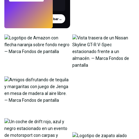
Probar
→
›