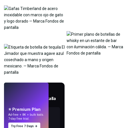
EN VIVO
Crea fondos de pantalla
con IA.
⭐ Premium Plan
Ad-free + 8K + bulk tools.
7-day free trial.
Try Free 7 Days →