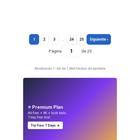
1
2
3
…
24
25
Siguiente ›
Página
de 25
Mostrando 1–60 de 1,464 fondos de pantalla
⭐ Premium Plan
Ad-free + 8K + bulk tools.
7-day free trial.
Try Free 7 Days →