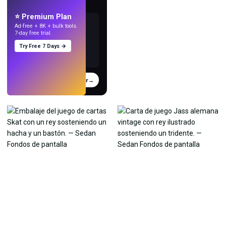
con IA.
⭐ Premium Plan
Ad-free + 8K + bulk tools.
7-day free trial.
Try Free 7 Days →
Probar
→
›