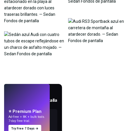
EN VIVO
Crea fondos de pantalla
con IA.
⭐ Premium Plan
Ad-free + 8K + bulk tools.
7-day free trial.
Try Free 7 Days →