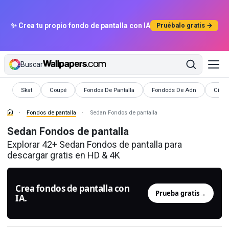
✨ Crea tu propio fondo de pantalla con IA
Pruébalo gratis →
Buscar
Fondos de pantalla
Fondos de pantalla
Fondos de pantalla
Fondo
Skat
Coupé
Fondos De Pantalla
Fondods De Adn
Civet
Fondos de pantalla
Sedan Fondos de pantalla
Sedan Fondos de pantalla
Explorar 42+ Sedan Fondos de pantalla para
descargar gratis en HD & 4K
Crea fondos de pantalla con
Prueba gratis
→
IA.