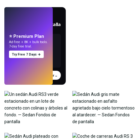
EN VIVO
Crea fondos de pantalla
con IA.
⭐ Premium Plan
Ad-free + 8K + bulk tools.
7-day free trial.
Try Free 7 Days →
Probar
→
›