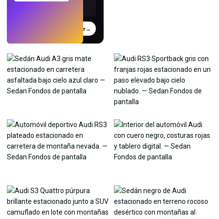
Probar
→
›