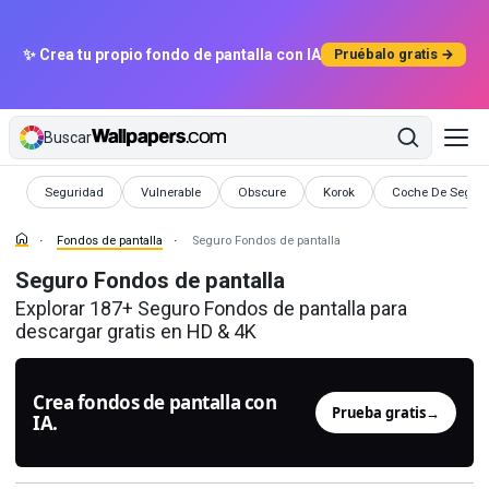
✨ Crea tu propio fondo de pantalla con IA
Pruébalo gratis →
Buscar
Fondos de pantalla
Fondos de pantalla
Fondos de pantalla
Fondos de pantalla
Fondos de pantal
Seguridad
Vulnerable
Obscure
Korok
Coche De Segur
Fondos de pantalla
Seguro Fondos de pantalla
Seguro Fondos de pantalla
Explorar 187+ Seguro Fondos de pantalla para
descargar gratis en HD & 4K
Crea fondos de pantalla con
Prueba gratis
→
IA.