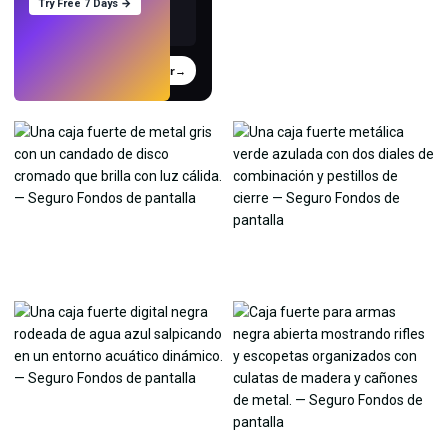
Try Free 7 Days →
Probar
→
›