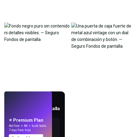
EN VIVO
Crea fondos de pantalla
con IA.
⭐ Premium Plan
Ad-free + 8K + bulk tools.
7-day free trial.