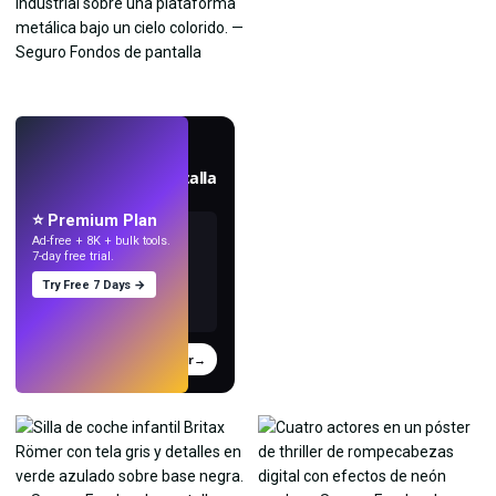
EN VIVO
Crea fondos de pantalla
con IA.
⭐ Premium Plan
Ad-free + 8K + bulk tools.
7-day free trial.
Try Free 7 Days →
Probar
→
›