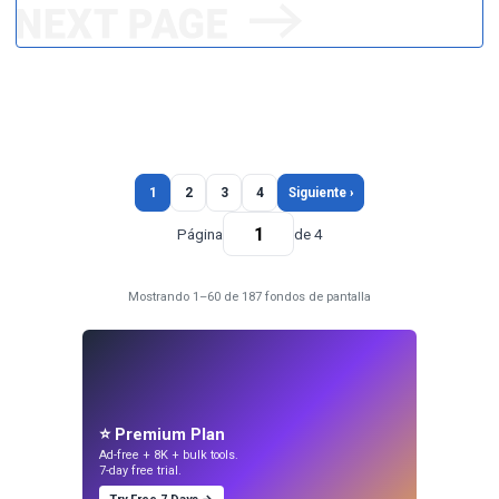
1
2
3
4
Siguiente ›
Página
de 4
Mostrando 1–60 de 187 fondos de pantalla
⭐ Premium Plan
Ad-free + 8K + bulk tools.
7-day free trial.