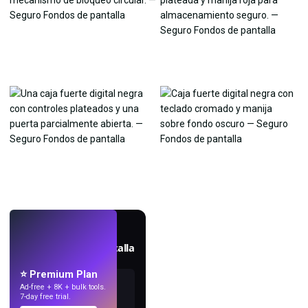
EN VIVO
Crea fondos de pantalla
con IA.
⭐ Premium Plan
Ad-free + 8K + bulk tools.
7-day free trial.