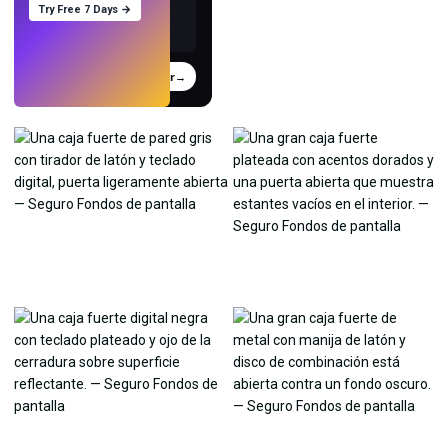
Try Free 7 Days →
Probar
→
›