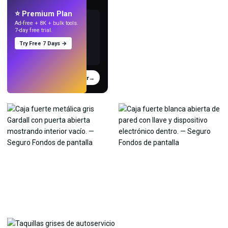
con IA.
⭐ Premium Plan
Ad-free + 8K + bulk tools.
7-day free trial.
Try Free 7 Days →
Probar
→
›