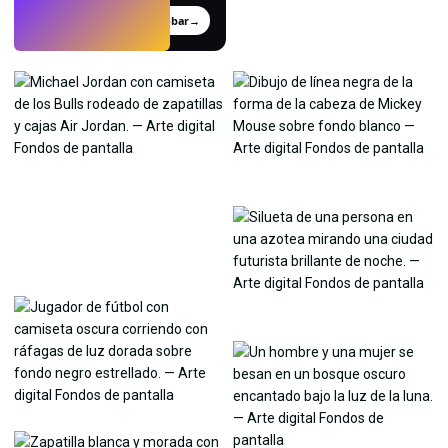
Probar
→
›