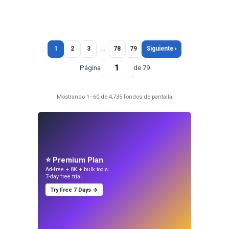
1
2
3
…
78
79
Siguiente ›
Página
de 79
Mostrando 1–60 de 4,735 fondos de pantalla
⭐ Premium Plan
Ad-free + 8K + bulk tools.
7-day free trial.
Try Free 7 Days →