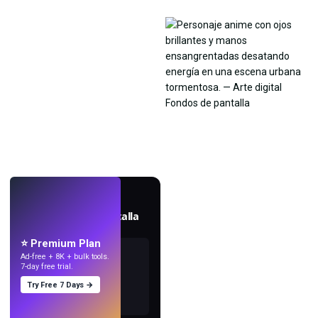
EN VIVO
Crea fondos de pantalla
con IA.
⭐ Premium Plan
Ad-free + 8K + bulk tools.
7-day free trial.
Try Free 7 Days →