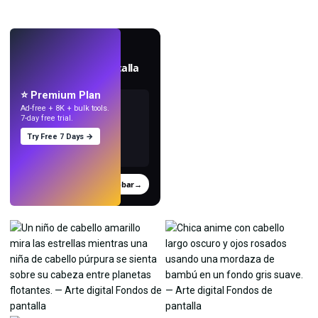
EN VIVO
Crea fondos de pantalla
con IA.
⭐ Premium Plan
Ad-free + 8K + bulk tools.
7-day free trial.
Try Free 7 Days →
Probar
→
›