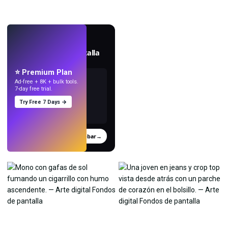
EN VIVO
Crea fondos de pantalla
con IA.
⭐ Premium Plan
Ad-free + 8K + bulk tools.
7-day free trial.
Try Free 7 Days →
Probar
→
›