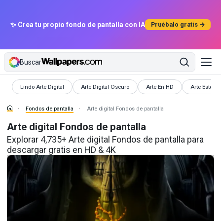
✨ Crea tu propio fondo de pantalla con IA
Pruébalo gratis →
Buscar
Fondos de pantalla
Fondos de pantalla
Fondos de pantalla
Fondos de p
Lindo Arte Digital
Arte Digital Oscuro
Arte En HD
Arte Estétic
Fondos de pantalla
Arte digital Fondos de pantalla
Arte digital Fondos de pantalla
Explorar 4,735+ Arte digital Fondos de pantalla para
descargar gratis en HD & 4K