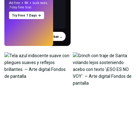
Ad-free + 8K + bulk tools.
7-day free trial.
Try Free 7 Days →
Probar
→
›