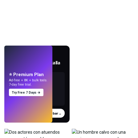
EN VIVO
Crea fondos de pantalla
con IA.
⭐ Premium Plan
Ad-free + 8K + bulk tools.
7-day free trial.
Try Free 7 Days →
Probar
→
›