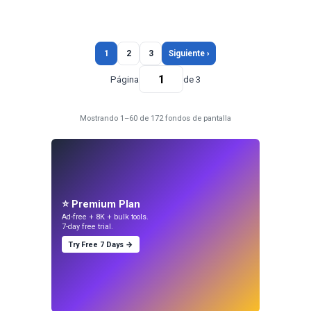
1
2
3
Siguiente ›
Página
de 3
Mostrando 1–60 de 172 fondos de pantalla
⭐ Premium Plan
Ad-free + 8K + bulk tools.
7-day free trial.
Try Free 7 Days →