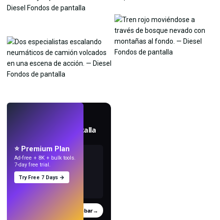
EN VIVO
Crea fondos de pantalla
con IA.
⭐ Premium Plan
Ad-free + 8K + bulk tools.
7-day free trial.
Try Free 7 Days →
Probar
→
›