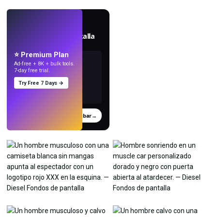
EN VIVO
Crea fondos de pantalla
con IA.
⭐ Premium Plan
Ad-free + 8K + bulk tools.
7-day free trial.
Try Free 7 Days →
Probar
→
›