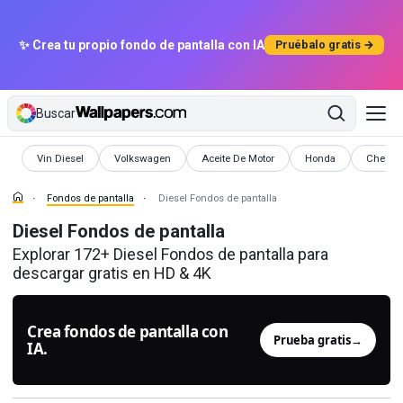
✨ Crea tu propio fondo de pantalla con IA
Pruébalo gratis →
Buscar
Fondos de pantalla
Fondos de pantalla
Fondos de pantalla
Fondos de pantalla
Fondos 
Vin Diesel
Volkswagen
Aceite De Motor
Honda
Chevro
Fondos de pantalla
Diesel Fondos de pantalla
Diesel Fondos de pantalla
Explorar 172+ Diesel Fondos de pantalla para
descargar gratis en HD & 4K
Crea fondos de pantalla con
Prueba gratis
→
IA.