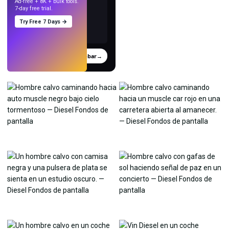
Ad-free + 8K + bulk tools.
7-day free trial.
Try Free 7 Days →
Probar
→
›