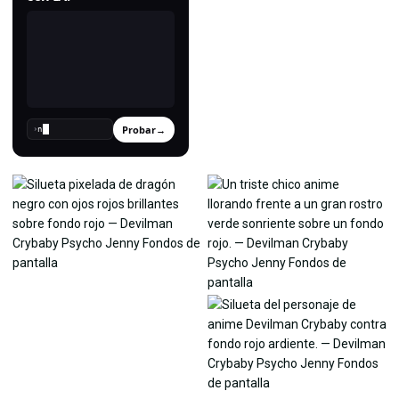
Probar
→
›