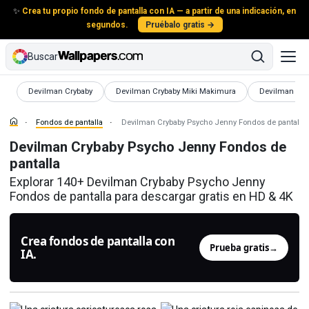
✨
Crea tu propio fondo de pantalla con IA — a partir de una indicación, en
segundos.
Pruébalo gratis →
Buscar
Fondos de pantalla
Fondos de pantalla
Fondos de pan
Devilman Crybaby
Devilman Crybaby Miki Makimura
Devilman Cry
Fondos de pantalla
Devilman Crybaby Psycho Jenny Fondos de pantalla
Devilman Crybaby Psycho Jenny Fondos de
pantalla
Explorar 140+ Devilman Crybaby Psycho Jenny
Fondos de pantalla para descargar gratis en HD & 4K
Crea fondos de pantalla con
Prueba gratis
→
IA.