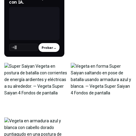
con IA.
Probar
→
›