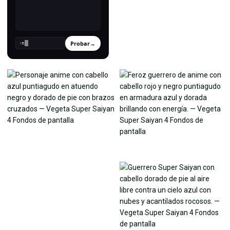
Probar
→
›