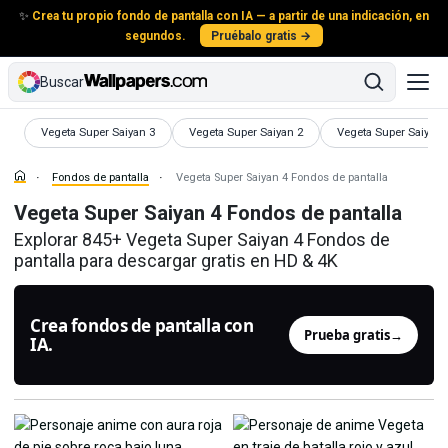
✨
Crea tu propio fondo de pantalla con IA — a partir de una indicación, en
segundos.
Pruébalo gratis →
Buscar
Fondos de pantalla
Fondos de pantalla
Fondos de pantalla
Vegeta Super Saiyan 3
Vegeta Super Saiyan 2
Vegeta Super Saiyan
Fondos de pantalla
Vegeta Super Saiyan 4 Fondos de pantalla
Vegeta Super Saiyan 4 Fondos de pantalla
Explorar 845+ Vegeta Super Saiyan 4 Fondos de
pantalla para descargar gratis en HD & 4K
Crea fondos de pantalla con
Prueba gratis
→
IA.