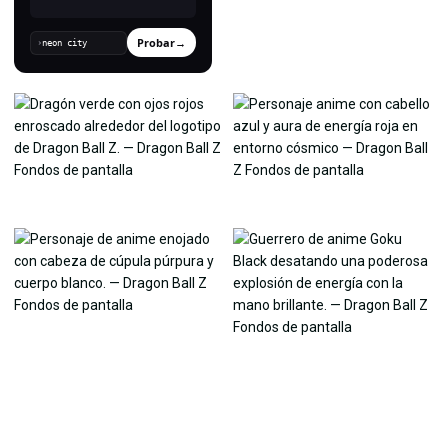
Probar
→
›