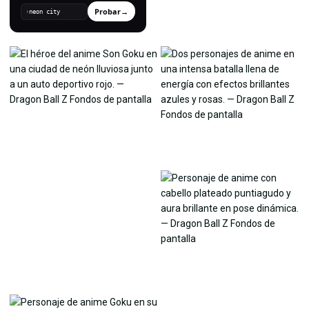
Probar
→
›