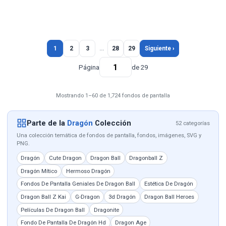
1
2
3
…
28
29
Siguiente ›
Página
de 29
Mostrando 1–60 de 1,724 fondos de pantalla
Parte de la
Dragón
Colección
52 categorías
Una colección temática de fondos de pantalla, fondos, imágenes, SVG y
PNG.
Dragón
Cute Dragon
Dragon Ball
Dragonball Z
Dragón Mítico
Hermoso Dragón
Fondos De Pantalla Geniales De Dragon Ball
Estética De Dragón
Dragon Ball Z Kai
G-Dragon
3d Dragón
Dragon Ball Heroes
Películas De Dragon Ball
Dragonite
Fondo De Pantalla De Dragón Hd
Dragon Age