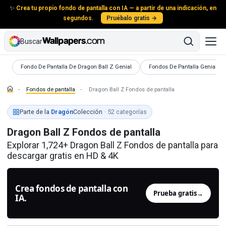
✨
Crea tu propio fondo de pantalla con IA — a partir de una indicación, en
segundos.
Pruébalo gratis →
Buscar
Fondos de pantalla
Fondos de pantalla
Fondo De Pantalla De Dragon Ball Z Genial
Fondos De Pantalla Geniales 
Fondos de pantalla
Dragon Ball Z Fondos de pantalla
Parte de la
Dragón
Colección
· 52 categorías
Dragon Ball Z Fondos de pantalla
Explorar 1,724+ Dragon Ball Z Fondos de pantalla para
descargar gratis en HD & 4K
Crea fondos de pantalla con
Prueba gratis
→
IA.