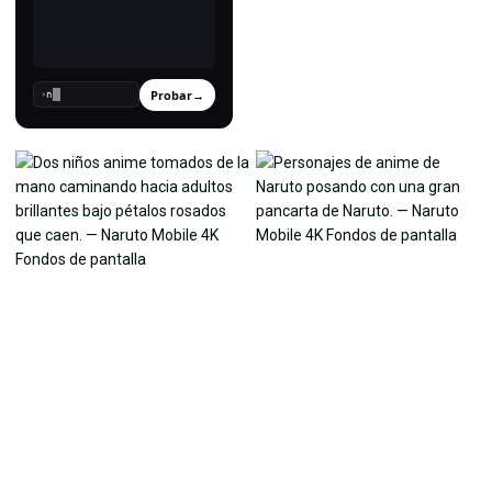
Probar
→
›