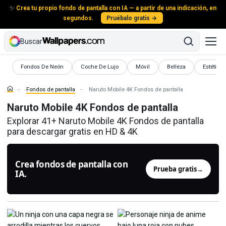
✨
Crea tu propio fondo de pantalla con IA — a partir de una indicación, en
segundos.
Pruébalo gratis →
Buscar
Fondos de pantalla
Fondos de pantalla
Fondos de pantalla
Fondos de pantalla
Fondos d
Fondos De Neón
Coche De Lujo
Móvil
Belleza
Estética
Fondos de pantalla
Naruto Mobile 4K Fondos de pantalla
Naruto Mobile 4K Fondos de pantalla
Explorar 41+ Naruto Mobile 4K Fondos de pantalla
para descargar gratis en HD & 4K
Crea fondos de pantalla con
Prueba gratis
→
IA.