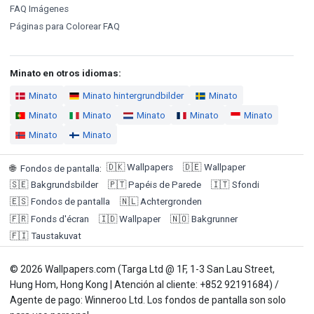
FAQ Imágenes
Páginas para Colorear FAQ
Minato en otros idiomas:
Minato
Minato hintergrundbilder
Minato
Minato
Minato
Minato
Minato
Minato
Minato
Minato
🇩🇰
Wallpapers
🇩🇪
Wallpaper
🌐
Fondos de pantalla
:
🇸🇪
Bakgrundsbilder
🇵🇹
Papéis de Parede
🇮🇹
Sfondi
🇪🇸
Fondos de pantalla
🇳🇱
Achtergronden
🇫🇷
Fonds d'écran
🇮🇩
Wallpaper
🇳🇴
Bakgrunner
🇫🇮
Taustakuvat
© 2026 Wallpapers.com (Targa Ltd @ 1F, 1-3 San Lau Street,
Hung Hom, Hong Kong | Atención al cliente: +852 92191684) /
Agente de pago: Winneroo Ltd. Los fondos de pantalla son solo