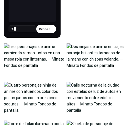
Probar
→
›