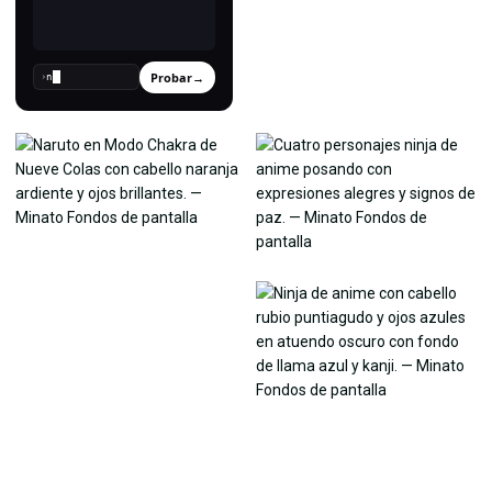
Probar
→
›