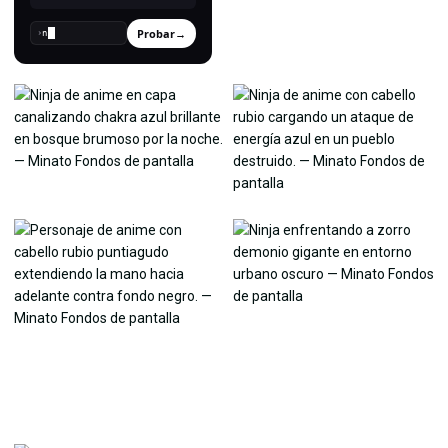
Probar
→
›