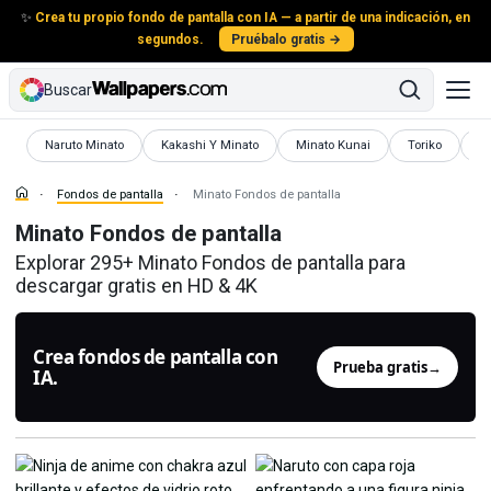
✨
Crea tu propio fondo de pantalla con IA — a partir de una indicación, en
segundos.
Pruébalo gratis →
Buscar
Fondos de pantalla
Fondos de pantalla
Fondos de pantalla
Fondos de pant
Fo
Naruto Minato
Kakashi Y Minato
Minato Kunai
Toriko
M
Fondos de pantalla
Minato Fondos de pantalla
Minato Fondos de pantalla
Explorar 295+ Minato Fondos de pantalla para
descargar gratis en HD & 4K
Crea fondos de pantalla con
Prueba gratis
→
IA.