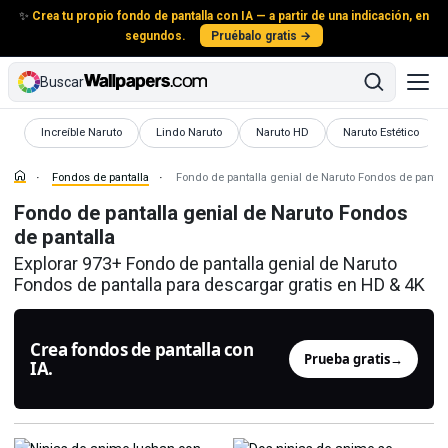
✨
Crea tu propio fondo de pantalla con IA — a partir de una indicación, en
segundos.
Pruébalo gratis →
Buscar
Fondos de pantalla
Fondos de pantalla
Fondos de pantalla
Fondos de pantalla
Increíble Naruto
Lindo Naruto
Naruto HD
Naruto Estético
Fondos de pantalla
Fondo de pantalla genial de Naruto Fondos de pantal
Fondo de pantalla genial de Naruto Fondos
de pantalla
Explorar 973+ Fondo de pantalla genial de Naruto
Fondos de pantalla para descargar gratis en HD & 4K
Crea fondos de pantalla con
Prueba gratis
→
IA.