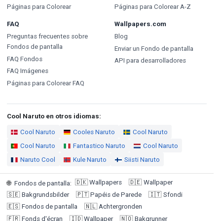
Páginas para Colorear
Páginas para Colorear A-Z
FAQ
Wallpapers.com
Preguntas frecuentes sobre
Blog
Fondos de pantalla
Enviar un Fondo de pantalla
FAQ Fondos
API para desarrolladores
FAQ Imágenes
Páginas para Colorear FAQ
Cool Naruto en otros idiomas:
Cool Naruto
Cooles Naruto
Cool Naruto
Cool Naruto
Fantastico Naruto
Cool Naruto
Naruto Cool
Kule Naruto
Siisti Naruto
🇩🇰
Wallpapers
🇩🇪
Wallpaper
🌐
Fondos de pantalla
:
🇸🇪
Bakgrundsbilder
🇵🇹
Papéis de Parede
🇮🇹
Sfondi
🇪🇸
Fondos de pantalla
🇳🇱
Achtergronden
🇫🇷
Fonds d'écran
🇮🇩
Wallpaper
🇳🇴
Bakgrunner