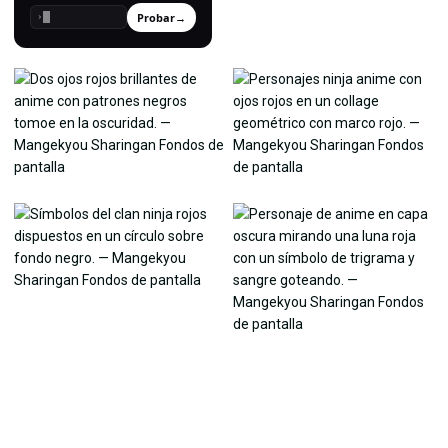
Probar
→
›