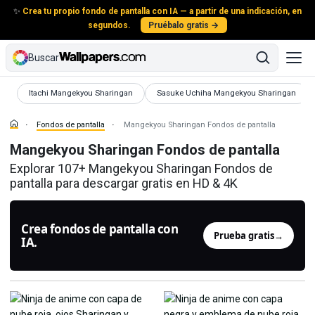
✨
Crea tu propio fondo de pantalla con IA — a partir de una indicación, en
segundos.
Pruébalo gratis →
Buscar
Fondos de pantalla
Fondos de pantalla
Itachi Mangekyou Sharingan
Sasuke Uchiha Mangekyou Sharingan
Fondos de pantalla
Mangekyou Sharingan Fondos de pantalla
Mangekyou Sharingan Fondos de pantalla
Explorar 107+ Mangekyou Sharingan Fondos de
pantalla para descargar gratis en HD & 4K
Crea fondos de pantalla con
Prueba gratis
→
IA.