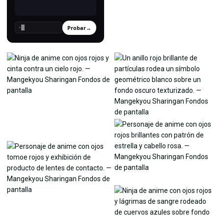
Probar
→
›