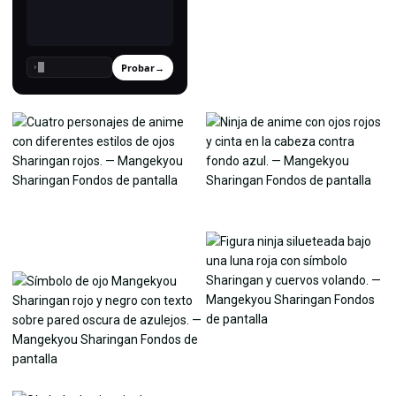
Probar
→
›