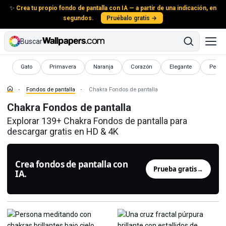
✨
Crea tu propio fondo de pantalla con IA — a partir de una indicación, en
segundos.
Pruébalo gratis →
Buscar
Fondos de pantalla
Fondos de pantalla
Fondos de pantalla
Fondos de pantalla
Fondos de pantalla
Fondos
Gato
Primavera
Naranja
Corazón
Elegante
Peces
Fondos de pantalla
Chakra Fondos de pantalla
Chakra Fondos de pantalla
Explorar 139+ Chakra Fondos de pantalla para
descargar gratis en HD & 4K
Crea fondos de pantalla con
Prueba gratis
→
IA.