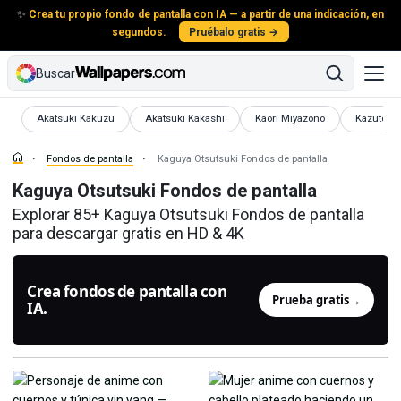
✨
Crea tu propio fondo de pantalla con IA — a partir de una indicación, en
segundos.
Pruébalo gratis →
Buscar
Fondos de pantalla
Fondos de pantalla
Fondos de pantalla
Fondos de
Akatsuki Kakuzu
Akatsuki Kakashi
Kaori Miyazono
Kazuto Ki
Fondos de pantalla
Kaguya Otsutsuki Fondos de pantalla
Kaguya Otsutsuki Fondos de pantalla
Explorar 85+ Kaguya Otsutsuki Fondos de pantalla
para descargar gratis en HD & 4K
Crea fondos de pantalla con
Prueba gratis
→
IA.