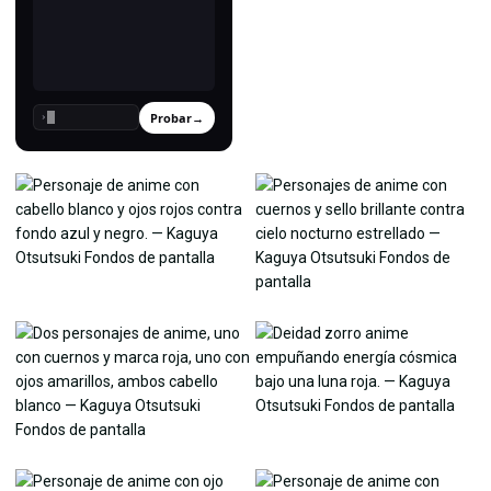
Probar
→
›