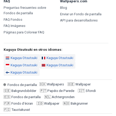
FAQ
Wallpapers.com
Preguntas frecuentes sobre
Blog
Fondos de pantalla
Enviar un Fondo de pantalla
FAQ Fondos
API para desarrolladores
FAQ Imágenes
Páginas para Colorear FAQ
Kaguya Otsutsuki en otros idiomas:
Kaguya Otsutsuki
Kaguya Otsutsuki
Kaguya Otsutsuki
Kaguya Otsutsuki
Kaguya Otsutsuki
🇩🇰
Wallpapers
🇩🇪
Wallpaper
🌐
Fondos de pantalla
:
🇸🇪
Bakgrundsbilder
🇵🇹
Papéis de Parede
🇮🇹
Sfondi
🇪🇸
Fondos de pantalla
🇳🇱
Achtergronden
🇫🇷
Fonds d'écran
🇮🇩
Wallpaper
🇳🇴
Bakgrunner
🇫🇮
Taustakuvat