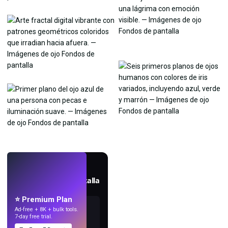
EN VIVO
Crea fondos de pantalla
con IA.
⭐ Premium Plan
Ad-free + 8K + bulk tools.
7-day free trial.