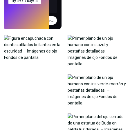
Try Free 7 Days →
Probar
→
›