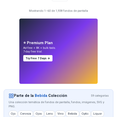
Mostrando 1–60 de 1,938 fondos de pantalla
⭐ Premium Plan
Ad-free + 8K + bulk tools.
7-day free trial.
Try Free 7 Days →
Parte de la
Bebida
Colección
59 categorías
Una colección temática de fondos de pantalla, fondos, imágenes, SVG y
PNG.
Ojo
Cerveza
Ojos
Lens
Vino
Bebida
Optic
Liquor