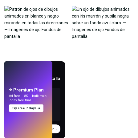
EN VIVO
Crea fondos de pantalla
con IA.
⭐ Premium Plan
Ad-free + 8K + bulk tools.
7-day free trial.
Try Free 7 Days →
Probar
→
›