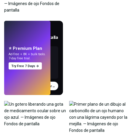
EN VIVO
Crea fondos de pantalla
con IA.
⭐ Premium Plan
Ad-free + 8K + bulk tools.
7-day free trial.
Try Free 7 Days →
Probar
→
›