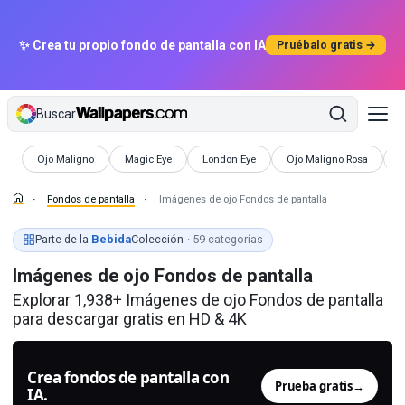
✨ Crea tu propio fondo de pantalla con IA
Pruébalo gratis →
Buscar
Fondos de pantalla
Fondos de pantalla
Fondos de pantalla
Fondos de pantalla
F
Ojo Maligno
Magic Eye
London Eye
Ojo Maligno Rosa
T
Fondos de pantalla
Imágenes de ojo Fondos de pantalla
Parte de la
Bebida
Colección
· 59 categorías
Imágenes de ojo Fondos de pantalla
Explorar 1,938+ Imágenes de ojo Fondos de pantalla
para descargar gratis en HD & 4K
Crea fondos de pantalla con
Prueba gratis
→
IA.