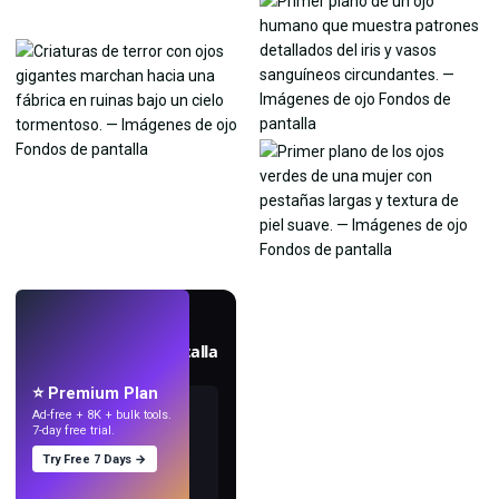
EN VIVO
Crea fondos de pantalla
con IA.
⭐ Premium Plan
Ad-free + 8K + bulk tools.
7-day free trial.
Try Free 7 Days →