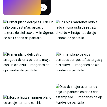
Probar
→
›