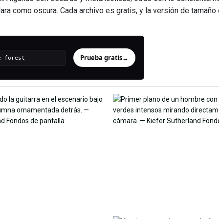
s clara como oscura. Cada archivo es gratis, y la versión de tama
Prueba gratis
→