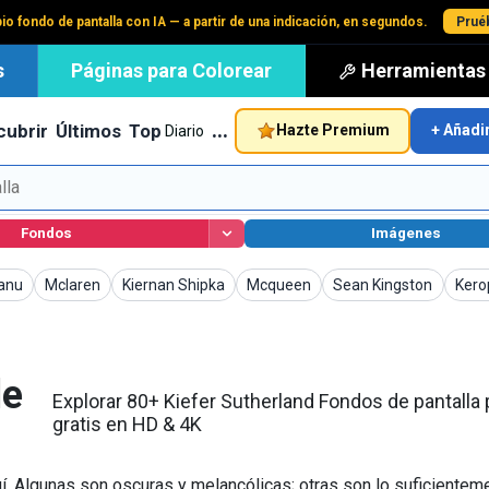
io fondo de pantalla con IA — a partir de una indicación, en segundos.
Pruéb
s
Páginas para Colorear
Herramientas
…
cubrir
Últimos
Top
Hazte Premium
+ Añadi
Diario
Fondos
Imágenes
dos de pantalla
Fondos de pantalla
Fondos de pantalla
Fondos de pantalla
Fondos de pantalla
Fond
anu
Mclaren
Kiernan Shipka
Mcqueen
Sean Kingston
Kero
de
Explorar 80+ Kiefer Sutherland Fondos de pantalla
gratis en HD & 4K
í. Algunas son oscuras y melancólicas; otras son lo suficienteme