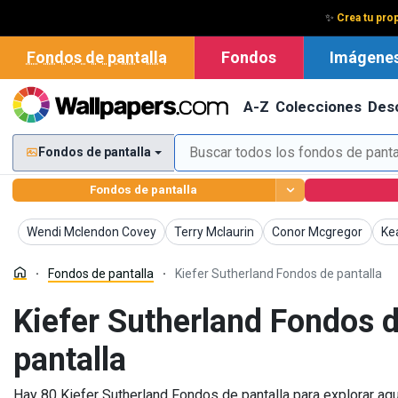
✨
Crea tu prop
Fondos de pantalla
Fondos
Imágene
A-Z
Colecciones
Des
Fondos de pantalla
Fondos de pantalla
Fondos de pantalla
Fondos de pantalla
Fondos de pantalla
Fon
Wendi Mclendon Covey
Terry Mclaurin
Conor Mcgregor
Ke
Fondos de pantalla
Kiefer Sutherland Fondos de pantalla
Kiefer Sutherland Fondos 
pantalla
Hay 80 Kiefer Sutherland Fondos de pantalla para explorar aqu