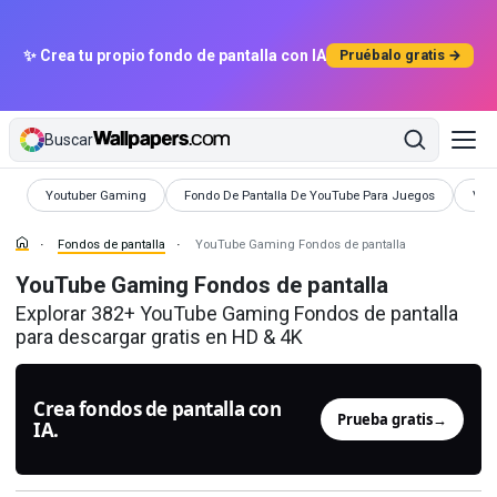
✨ Crea tu propio fondo de pantalla con IA
Pruébalo gratis →
Buscar
Fondos de pantalla
Fondos de pantalla
Fond
Youtuber Gaming
Fondo De Pantalla De YouTube Para Juegos
Vid
Fondos de pantalla
YouTube Gaming Fondos de pantalla
YouTube Gaming Fondos de pantalla
Explorar 382+ YouTube Gaming Fondos de pantalla
para descargar gratis en HD & 4K
Crea fondos de pantalla con
Prueba gratis
→
IA.