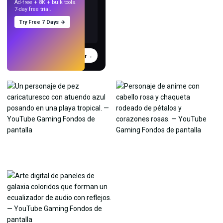
Ad-free + 8K + bulk tools.
7-day free trial.
Try Free 7 Days →
Probar
→
›