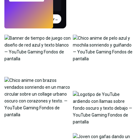
Probar
→
›