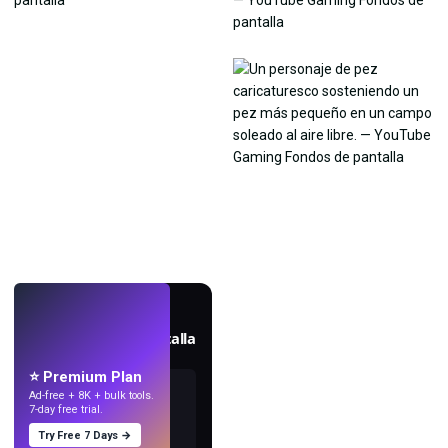
EN VIVO
Crea fondos de pantalla
con IA.
⭐ Premium Plan
Ad-free + 8K + bulk tools.
7-day free trial.
Try Free 7 Days →