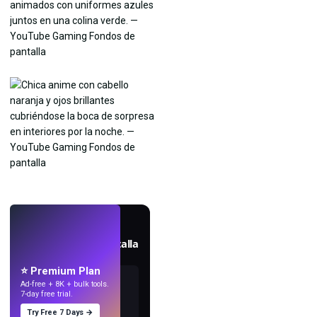
EN VIVO
Crea fondos de pantalla
con IA.
⭐ Premium Plan
Ad-free + 8K + bulk tools.
7-day free trial.
Try Free 7 Days →