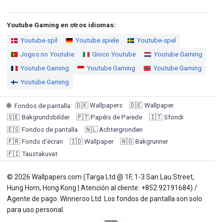
Youtube Gaming en otros idiomas:
Youtube-spil
Youtube spiele
Youtube-spel
Jogos no Youtube
Gioco Youtube
Youtube Gaming
Youtube Gaming
Youtube Gaming
Youtube Gaming
Youtube Gaming
🇩🇰
Wallpapers
🇩🇪
Wallpaper
🌐
Fondos de pantalla
:
🇸🇪
Bakgrundsbilder
🇵🇹
Papéis de Parede
🇮🇹
Sfondi
🇪🇸
Fondos de pantalla
🇳🇱
Achtergronden
🇫🇷
Fonds d'écran
🇮🇩
Wallpaper
🇳🇴
Bakgrunner
🇫🇮
Taustakuvat
© 2026 Wallpapers.com (Targa Ltd @ 1F, 1-3 San Lau Street,
Hung Hom, Hong Kong | Atención al cliente: +852 92191684) /
Agente de pago: Winneroo Ltd. Los fondos de pantalla son solo
para uso personal.