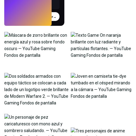
Probar
→
›