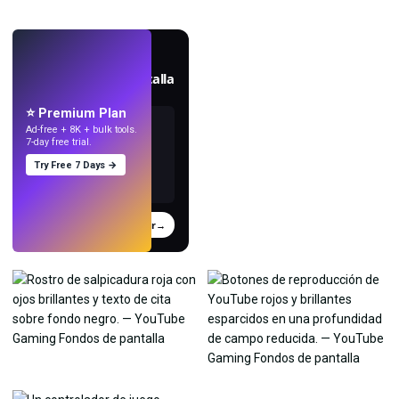
EN VIVO
Crea fondos de pantalla
con IA.
⭐ Premium Plan
Ad-free + 8K + bulk tools.
7-day free trial.
Try Free 7 Days →
Probar
→
›