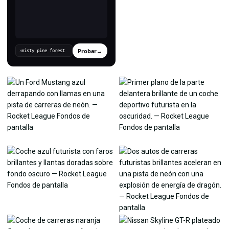
Probar
→
›