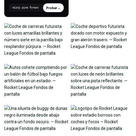
Probar
→
›