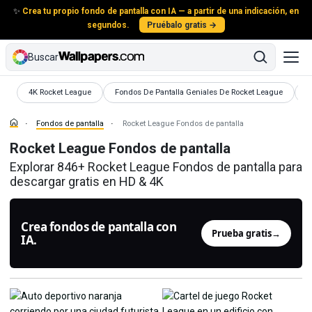
✨
Crea tu propio fondo de pantalla con IA — a partir de una indicación, en
segundos.
Pruébalo gratis →
Buscar
Fondos de pantalla
Fondos de pantalla
F
4K Rocket League
Fondos De Pantalla Geniales De Rocket League
A
Fondos de pantalla
Rocket League Fondos de pantalla
Rocket League Fondos de pantalla
Explorar 846+ Rocket League Fondos de pantalla para
descargar gratis en HD & 4K
Crea fondos de pantalla con
Prueba gratis
→
IA.