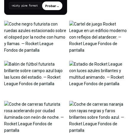
Probar
→
›