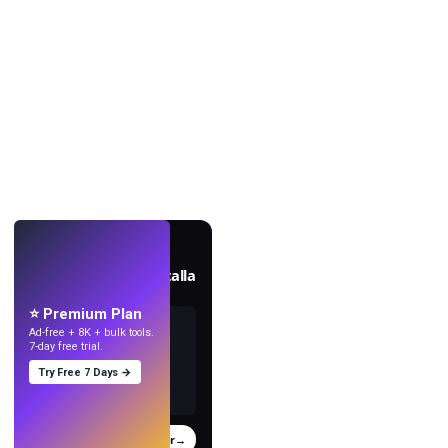
EN VIVO
Crea fondos de pantalla
con IA.
⭐ Premium Plan
Ad-free + 8K + bulk tools.
7-day free trial.
Try Free 7 Days →
Probar
→
›