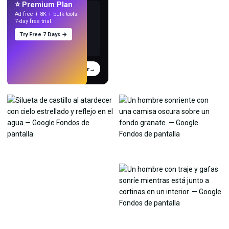
⭐ Premium Plan
Ad-free + 8K + bulk tools.
7-day free trial.
Try Free 7 Days →
Probar
→
›