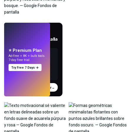
EN VIVO
Crea fondos de pantalla
con IA.
⭐ Premium Plan
Ad-free + 8K + bulk tools.
7-day free trial.
Try Free 7 Days →
Probar
→
›