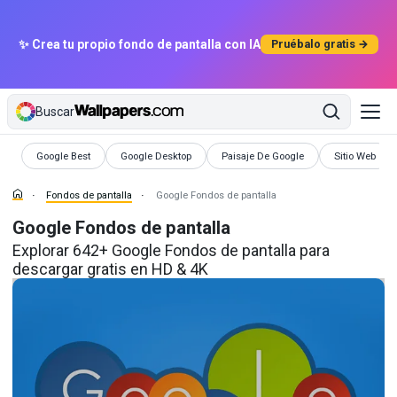
✨ Crea tu propio fondo de pantalla con IA
Pruébalo gratis →
Buscar
Fondos de pantalla
Fondos de pantalla
Fondos de pantalla
Fondos de pan
Google Best
Google Desktop
Paisaje De Google
Sitio Web
Fondos de pantalla
Google Fondos de pantalla
Google Fondos de pantalla
Explorar 642+ Google Fondos de pantalla para
descargar gratis en HD & 4K