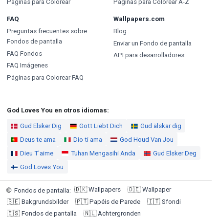
Páginas para Colorear
Páginas para Colorear A-Z
FAQ
Wallpapers.com
Preguntas frecuentes sobre
Blog
Fondos de pantalla
Enviar un Fondo de pantalla
FAQ Fondos
API para desarrolladores
FAQ Imágenes
Páginas para Colorear FAQ
God Loves You en otros idiomas:
Gud Elsker Dig
Gott Liebt Dich
Gud älskar dig
Deus te ama
Dio ti ama
God Houd Van Jou
Dieu T'aime
Tuhan Mengasihi Anda
Gud Elsker Deg
God Loves You
🇩🇰
Wallpapers
🇩🇪
Wallpaper
🌐
Fondos de pantalla
:
🇸🇪
Bakgrundsbilder
🇵🇹
Papéis de Parede
🇮🇹
Sfondi
🇪🇸
Fondos de pantalla
🇳🇱
Achtergronden