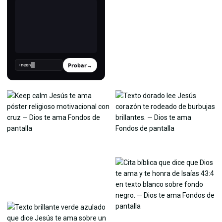
Probar
→
›