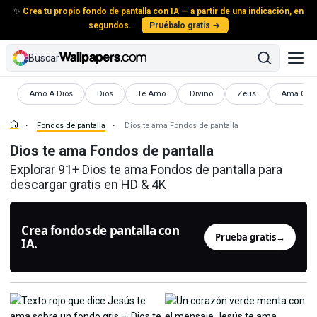
✨
Crea tu propio fondo de pantalla con IA — a partir de una indicación, en
segundos.
Pruébalo gratis →
Buscar
Fondos de pantalla
Fondos de pantalla
Fondos de pantalla
Fondos de pantalla
Fondos de pantalla
Fondos de
Amo A Dios
Dios
Te Amo
Divino
Zeus
Ama Com
Fondos de pantalla
Dios te ama Fondos de pantalla
Dios te ama Fondos de pantalla
Explorar 91+ Dios te ama Fondos de pantalla para
descargar gratis en HD & 4K
Crea fondos de pantalla con
Prueba gratis
→
IA.