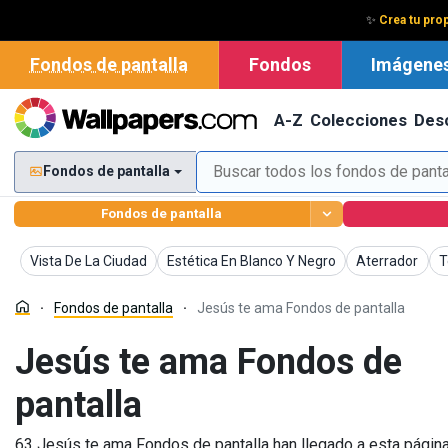
✨
Crea tu prop
Fondos de pantalla
Fondos
Imágene
A-Z
Colecciones
Des
Fondos de pantalla
Fondos de pantalla
Fondos de pantalla
Fondos de pantalla
Fondos de pan
F
Vista De La Ciudad
Estética En Blanco Y Negro
Aterrador
T
Fondos de pantalla
Jesús te ama Fondos de pantalla
Jesús te ama Fondos de
pantalla
63 Jesús te ama Fondos de pantalla han llegado a esta página 