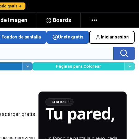
alo gratis →
 de Imagen
Boards
r Fondos de pantalla
Únete gratis
Iniciar sesión
Páginas para Colorear
GENERANDO
Tu pared,
escargar gratis
generada.
Un fondo de pantalla nuevo, cada
 que se parezcan.