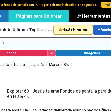
io fondo de pantalla con IA — a partir de una indicación, en segundos.
Pruéb
s
Páginas para Colorear
Herramientas
…
cubrir
Últimos
Top
Hazte Premium
+ Añadi
Diario
Fondos
Imágenes
talla
ondos de pantalla
Fondos de pantalla
Fondos de pantalla
Fondos de pantalla
Fondos de pantalla
equila
Natural
Japonés
Marca
Bts
Explorar 63+ Jesús te ama Fondos de pantalla para d
en HD & 4K
hasta ahora. Hay una variedad deliberada aquí: no hay dos filas