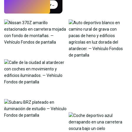
Probar
→
›