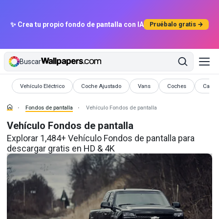
✨ Crea tu propio fondo de pantalla con IA
Pruébalo gratis →
Buscar
Fondos de pantalla
Fondos de pantalla
Fondos de pantalla
Fondos de pantalla
Fondos
Vehículo Eléctrico
Coche Ajustado
Vans
Coches
Cami
Fondos de pantalla
Vehículo Fondos de pantalla
Vehículo Fondos de pantalla
Explorar 1,484+ Vehículo Fondos de pantalla para
descargar gratis en HD & 4K