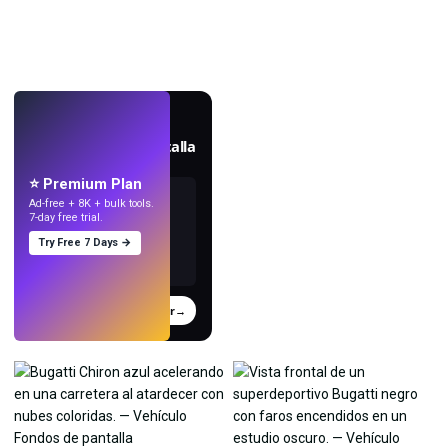
EN VIVO
Crea fondos de pantalla
con IA.
⭐ Premium Plan
Ad-free + 8K + bulk tools.
7-day free trial.
Try Free 7 Days →
Probar
→
›