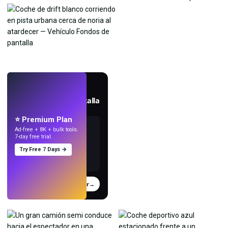
EN VIVO
Crea fondos de pantalla
con IA.
⭐ Premium Plan
Ad-free + 8K + bulk tools.
7-day free trial.
Try Free 7 Days →
Probar
→
›