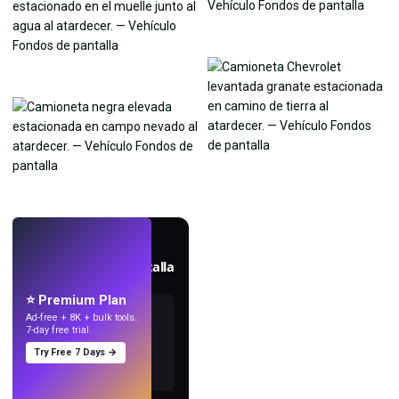
EN VIVO
Crea fondos de pantalla
con IA.
⭐ Premium Plan
Ad-free + 8K + bulk tools.
7-day free trial.
Try Free 7 Days →