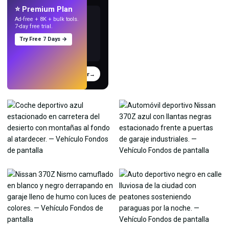
⭐ Premium Plan
Ad-free + 8K + bulk tools.
7-day free trial.
Try Free 7 Days →
Probar
→
›