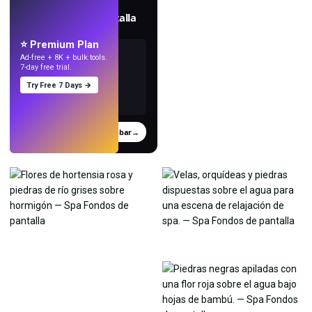
Crea fondos de pantalla
con IA.
⭐ Premium Plan
Ad-free + 8K + bulk tools.
7-day free trial.
Try Free 7 Days →
Probar
→
›