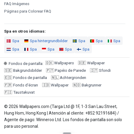
FAQ Imágenes
Páginas para Colorear FAQ
Spa en otros idiomas:
Spa
Spa hintergrundbilder
Spa
Spa
Spa
Spa
Spa
Spa
Spa
Spa
🇩🇰
Wallpapers
🇩🇪
Wallpaper
🌐
Fondos de pantalla
:
🇸🇪
Bakgrundsbilder
🇵🇹
Papéis de Parede
🇮🇹
Sfondi
🇪🇸
Fondos de pantalla
🇳🇱
Achtergronden
🇫🇷
Fonds d'écran
🇮🇩
Wallpaper
🇳🇴
Bakgrunner
🇫🇮
Taustakuvat
© 2026 Wallpapers.com (Targa Ltd @ 1F, 1-3 San Lau Street,
Hung Hom, Hong Kong | Atención al cliente: +852 92191684) /
Agente de pago: Winneroo Ltd. Los fondos de pantalla son solo
para uso personal.