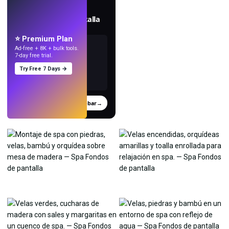
EN VIVO
Crea fondos de pantalla
con IA.
⭐ Premium Plan
Ad-free + 8K + bulk tools.
7-day free trial.
Try Free 7 Days →
Probar
→
›