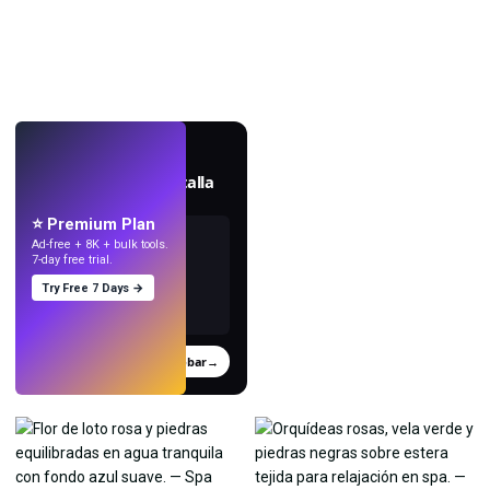
EN VIVO
Crea fondos de pantalla
con IA.
⭐ Premium Plan
Ad-free + 8K + bulk tools.
7-day free trial.
Try Free 7 Days →
Probar
→
›