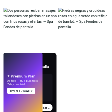
EN VIVO
Crea fondos de pantalla
con IA.
⭐ Premium Plan
Ad-free + 8K + bulk tools.
7-day free trial.
Try Free 7 Days →
Probar
→
›