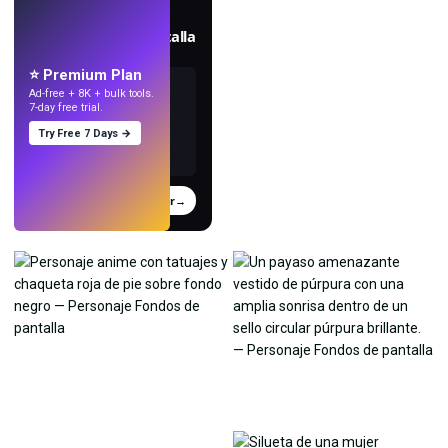
EN VIVO
Crea fondos de pantalla
con IA.
⭐ Premium Plan
Ad-free + 8K + bulk tools.
7-day free trial.
Try Free 7 Days →
Probar
→
›