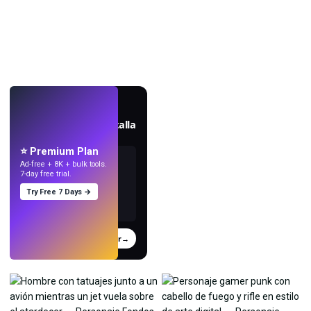
EN VIVO
Crea fondos de pantalla
con IA.
⭐ Premium Plan
Ad-free + 8K + bulk tools.
7-day free trial.
Try Free 7 Days →
Probar
→
›