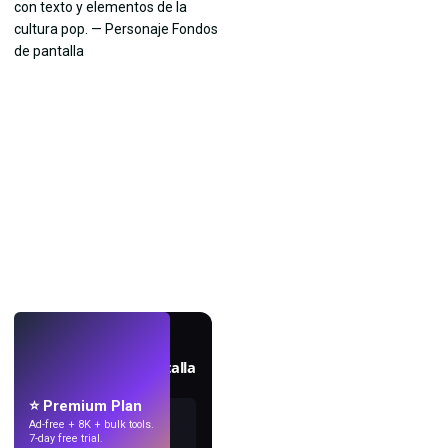
EN VIVO
Crea fondos de pantalla
con IA.
⭐ Premium Plan
Ad-free + 8K + bulk tools.
7-day free trial.