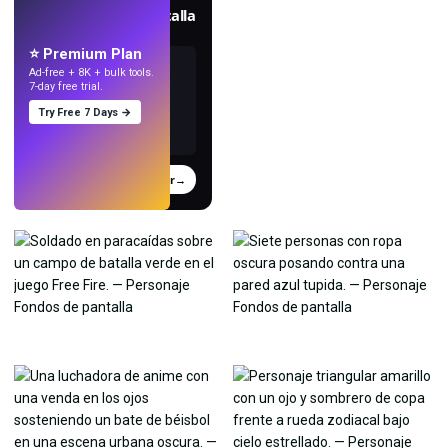
Crea fondos de pantalla
con IA.
⭐ Premium Plan
Ad-free + 8K + bulk tools.
7-day free trial.
Try Free 7 Days →
Probar
→
›