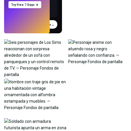
Try Free 7 Days →
Probar
→
›