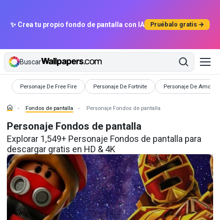
✨ Crea tu propio fondo de pantalla con IA
Pruébalo gratis →
Buscar
Fondos de pantalla
Fondos de pantalla
Fondos de pantalla
Personaje De Free Fire
Personaje De Fortnite
Personaje De Among
Fondos de pantalla
Personaje Fondos de pantalla
Personaje Fondos de pantalla
Explorar 1,549+ Personaje Fondos de pantalla para
descargar gratis en HD & 4K