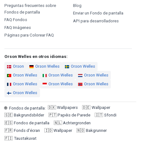
Preguntas frecuentes sobre
Blog
Fondos de pantalla
Enviar un Fondo de pantalla
FAQ Fondos
API para desarrolladores
FAQ Imágenes
Páginas para Colorear FAQ
Orson Welles en otros idiomas:
Orson
Orson Welles
Orson Welles
Orson Welles
Orson Welles
Orson Welles
Orson Welles
Orson Welles
Orson Welles
Orson Welles
🇩🇰
Wallpapers
🇩🇪
Wallpaper
🌐
Fondos de pantalla
:
🇸🇪
Bakgrundsbilder
🇵🇹
Papéis de Parede
🇮🇹
Sfondi
🇪🇸
Fondos de pantalla
🇳🇱
Achtergronden
🇫🇷
Fonds d'écran
🇮🇩
Wallpaper
🇳🇴
Bakgrunner
🇫🇮
Taustakuvat