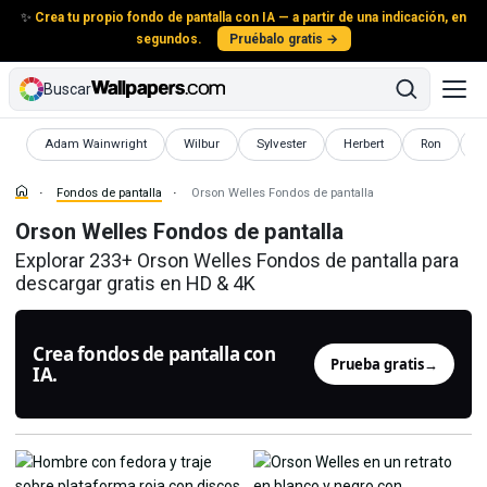
✨
Crea tu propio fondo de pantalla con IA — a partir de una indicación, en
segundos.
Pruébalo gratis →
Buscar
Fondos de pantalla
Fondos de pantalla
Fondos de pantalla
Fondos de pantalla
Fondos de p
F
Adam Wainwright
Wilbur
Sylvester
Herbert
Ron
A
Fondos de pantalla
Orson Welles Fondos de pantalla
Orson Welles Fondos de pantalla
Explorar 233+ Orson Welles Fondos de pantalla para
descargar gratis en HD & 4K
Crea fondos de pantalla con
Prueba gratis
→
IA.