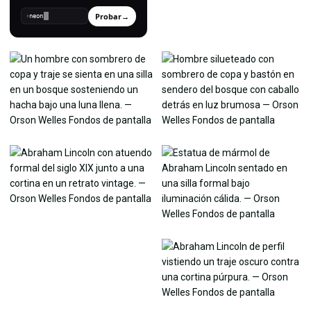
Probar
→
›