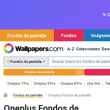
✨ C
Fondos de pantalla
Fondos
Imágene
A-Z
Colecciones
Des
Fondos de pantalla
Fondos de pantalla
Fondos de pantalla
Fondos de pantalla
Fondos de pantalla
Fondos de pant
Fon
Oneplus 7 Pro
Oneplus 9 Pro
Oneplus 8 Pro
Una Vez
Te
Fondos de pantalla
Oneplus Fondos de pantalla
Oneplus Fondos de