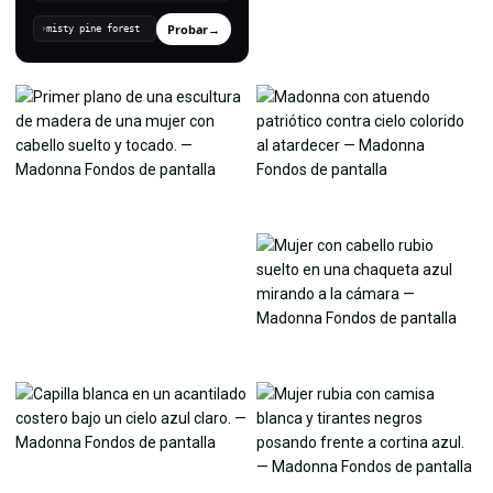
Probar
→
›