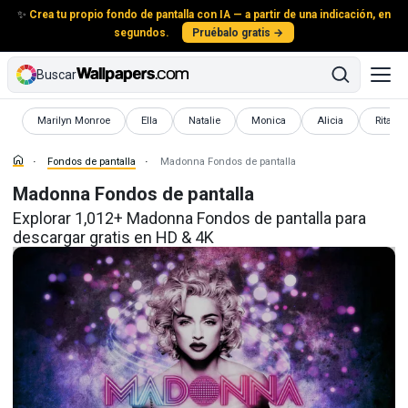
✨
Crea tu propio fondo de pantalla con IA — a partir de una indicación, en
segundos.
Pruébalo gratis →
Buscar
Fondos de pantalla
Fondos de pantalla
Fondos de pantalla
Fondos de pantalla
Fondos de pantalla
Fondos
Marilyn Monroe
Ella
Natalie
Monica
Alicia
Rita
Fondos de pantalla
Madonna Fondos de pantalla
Madonna Fondos de pantalla
Explorar 1,012+ Madonna Fondos de pantalla para
descargar gratis en HD & 4K