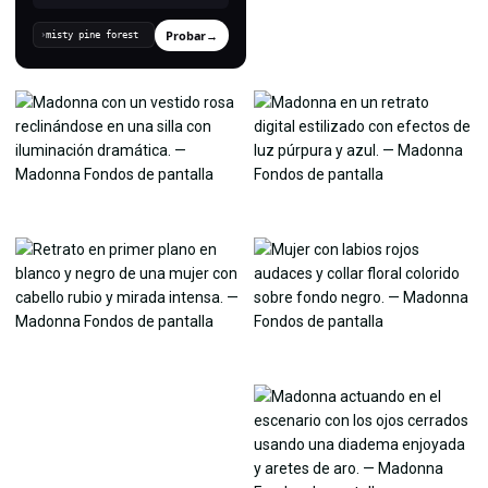
Probar
→
›