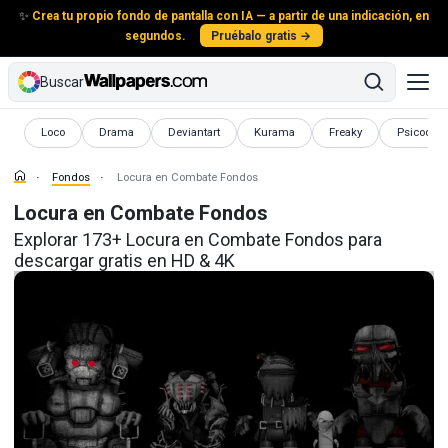
✨
Crea tu propio fondo de pantalla con IA — a partir de una indicación, en
segundos.
Pruébalo gratis →
Buscar
Fondos
Fondos
Fondos
Fondos
Fondos
Fondos
Loco
Drama
Deviantart
Kurama
Freaky
Psicodéli
Fondos
Locura en Combate Fondos
Locura en Combate Fondos
Explorar 173+ Locura en Combate Fondos para
descargar gratis en HD & 4K