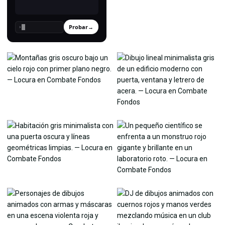
Probar
→
›