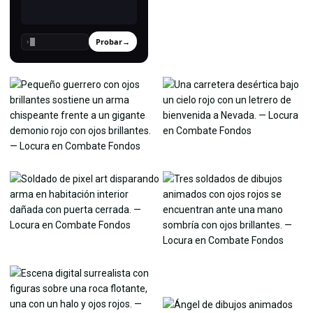
Probar
→
›