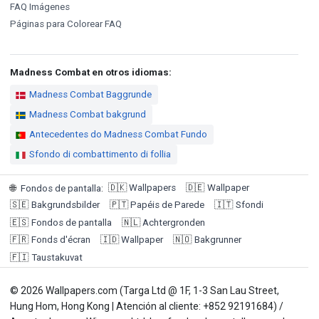
FAQ Imágenes
Páginas para Colorear FAQ
Madness Combat en otros idiomas:
Madness Combat Baggrunde
Madness Combat bakgrund
Antecedentes do Madness Combat Fundo
Sfondo di combattimento di follia
🇩🇰
Wallpapers
🇩🇪
Wallpaper
🌐
Fondos de pantalla
:
🇸🇪
Bakgrundsbilder
🇵🇹
Papéis de Parede
🇮🇹
Sfondi
🇪🇸
Fondos de pantalla
🇳🇱
Achtergronden
🇫🇷
Fonds d'écran
🇮🇩
Wallpaper
🇳🇴
Bakgrunner
🇫🇮
Taustakuvat
© 2026 Wallpapers.com (Targa Ltd @ 1F, 1-3 San Lau Street,
Hung Hom, Hong Kong | Atención al cliente: +852 92191684) /