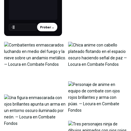
Probar
→
›