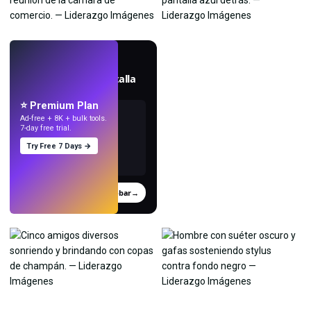
EN VIVO
Crea fondos de pantalla
con IA.
⭐ Premium Plan
Ad-free + 8K + bulk tools.
7-day free trial.
Try Free 7 Days →
Probar
→
›