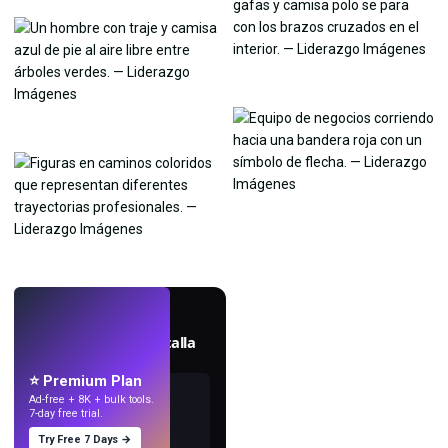
EN VIVO
Crea fondos de pantalla
con IA.
⭐ Premium Plan
Ad-free + 8K + bulk tools.
7-day free trial.
Try Free 7 Days →