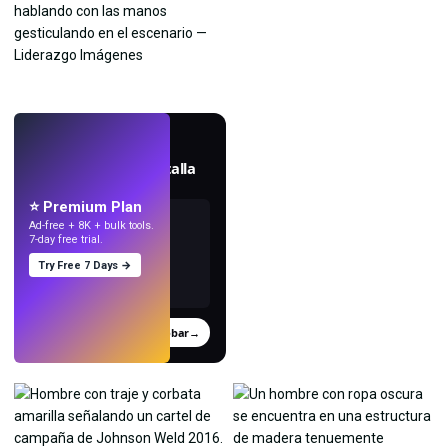
EN VIVO
Crea fondos de pantalla
con IA.
⭐ Premium Plan
Ad-free + 8K + bulk tools.
7-day free trial.
Try Free 7 Days →
Probar
→
›