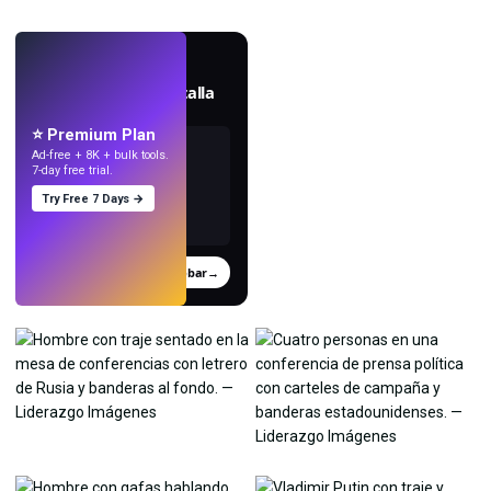
EN VIVO
Crea fondos de pantalla
con IA.
⭐ Premium Plan
Ad-free + 8K + bulk tools.
7-day free trial.
Try Free 7 Days →
Probar
→
›