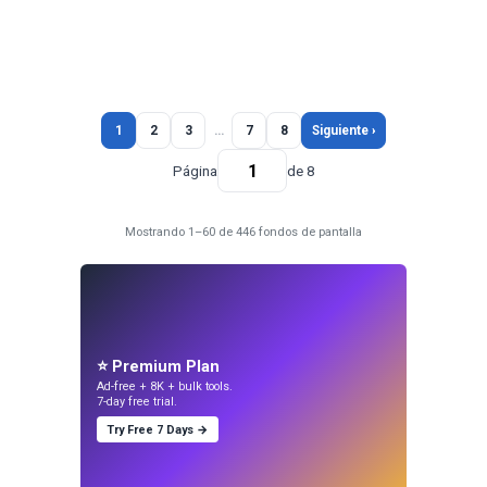
1
2
3
…
7
8
Siguiente ›
Página
de 8
Mostrando 1–60 de 446 fondos de pantalla
⭐ Premium Plan
Ad-free + 8K + bulk tools.
7-day free trial.
Try Free 7 Days →