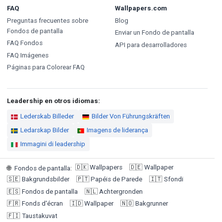
FAQ
Wallpapers.com
Preguntas frecuentes sobre
Blog
Fondos de pantalla
Enviar un Fondo de pantalla
FAQ Fondos
API para desarrolladores
FAQ Imágenes
Páginas para Colorear FAQ
Leadership en otros idiomas:
Lederskab Billeder
Bilder Von Führungskräften
Ledarskap Bilder
Imagens de liderança
Immagini di leadership
🇩🇰
Wallpapers
🇩🇪
Wallpaper
🌐
Fondos de pantalla
:
🇸🇪
Bakgrundsbilder
🇵🇹
Papéis de Parede
🇮🇹
Sfondi
🇪🇸
Fondos de pantalla
🇳🇱
Achtergronden
🇫🇷
Fonds d'écran
🇮🇩
Wallpaper
🇳🇴
Bakgrunner
🇫🇮
Taustakuvat