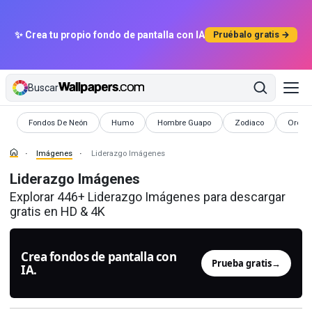
✨ Crea tu propio fondo de pantalla con IA
Pruébalo gratis →
Buscar
Imágenes
Imágenes
Imágenes
Imágenes
Imáge
Fondos De Neón
Humo
Hombre Guapo
Zodiaco
Oro
Imágenes
Liderazgo Imágenes
Liderazgo Imágenes
Explorar 446+ Liderazgo Imágenes para descargar
gratis en HD & 4K
Crea fondos de pantalla con
Prueba gratis
→
IA.