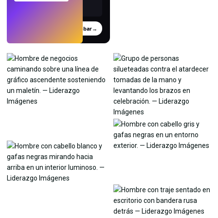
Probar
→
›