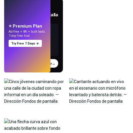
EN VIVO
Crea fondos de pantalla
con IA.
⭐ Premium Plan
Ad-free + 8K + bulk tools.
7-day free trial.
Try Free 7 Days →
Probar
→
›