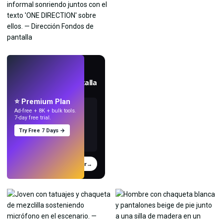
EN VIVO
Crea fondos de pantalla
con IA.
⭐ Premium Plan
Ad-free + 8K + bulk tools.
7-day free trial.
Try Free 7 Days →
Probar
→
›