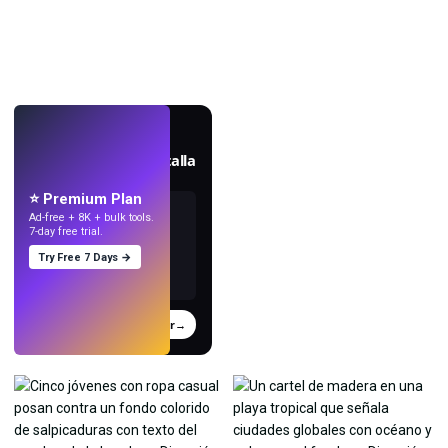
EN VIVO
Crea fondos de pantalla
con IA.
⭐ Premium Plan
Ad-free + 8K + bulk tools.
7-day free trial.
Try Free 7 Days →
Probar
→
›