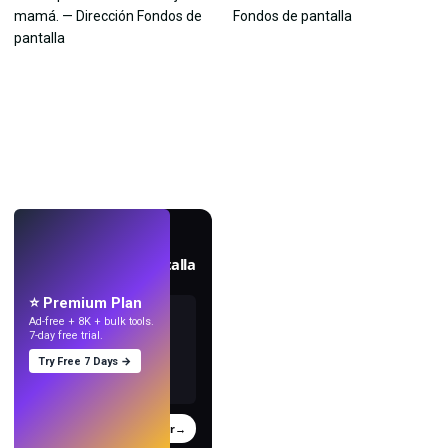
EN VIVO
Crea fondos de pantalla
con IA.
⭐ Premium Plan
Ad-free + 8K + bulk tools.
7-day free trial.
Try Free 7 Days →
Probar
→
›