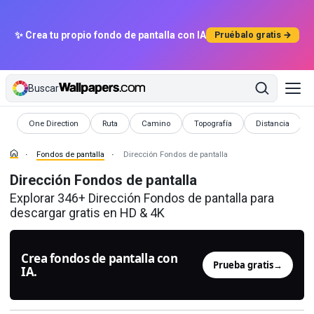
✨ Crea tu propio fondo de pantalla con IA
Pruébalo gratis →
Buscar
Fondos de pantalla
Fondos de pantalla
Fondos de pantalla
Fondos de pantalla
Fondos de panta
One Direction
Ruta
Camino
Topografía
Distancia
Fondos de pantalla
Dirección Fondos de pantalla
Dirección Fondos de pantalla
Explorar 346+ Dirección Fondos de pantalla para
descargar gratis en HD & 4K
Crea fondos de pantalla con
Prueba gratis
→
IA.