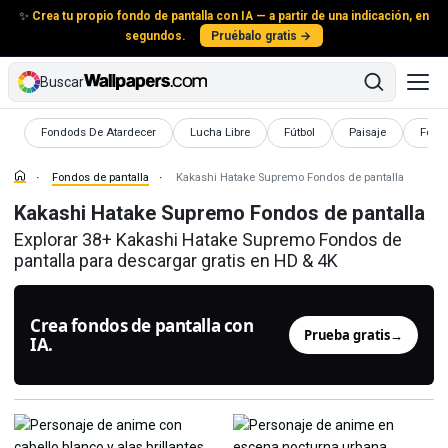
✨
Crea tu propio fondo de pantalla con IA — a partir de una indicación, en
segundos.
Pruébalo gratis →
Buscar
Fondos de pantalla
Fondos de pantalla
Fondos de pantalla
Fondos de pantalla
Fondo
Fondods De Atardecer
Lucha Libre
Fútbol
Paisaje
Fond
Fondos de pantalla
Kakashi Hatake Supremo Fondos de pantalla
Kakashi Hatake Supremo Fondos de pantalla
Explorar 38+ Kakashi Hatake Supremo Fondos de
pantalla para descargar gratis en HD & 4K
Crea fondos de pantalla con
Prueba gratis
→
IA.