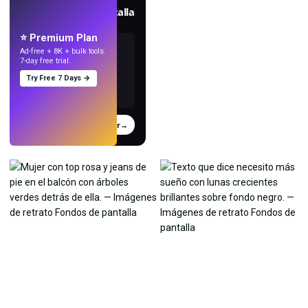
Crea fondos de pantalla
con IA.
⭐ Premium Plan
Ad-free + 8K + bulk tools.
7-day free trial.
Try Free 7 Days →
Probar
→
›