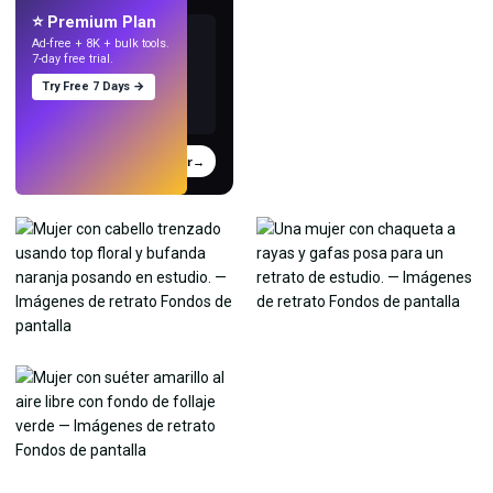
⭐ Premium Plan
Ad-free + 8K + bulk tools.
7-day free trial.
Try Free 7 Days →
Probar
→
›