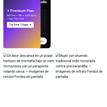
Crea fondos de pantalla
con IA.
⭐ Premium Plan
Ad-free + 8K + bulk tools.
7-day free trial.
Try Free 7 Days →
Probar
→
›