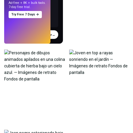
Ad-free + 8K + bulk tools.
7-day free trial.
Try Free 7 Days →
Probar
→
›