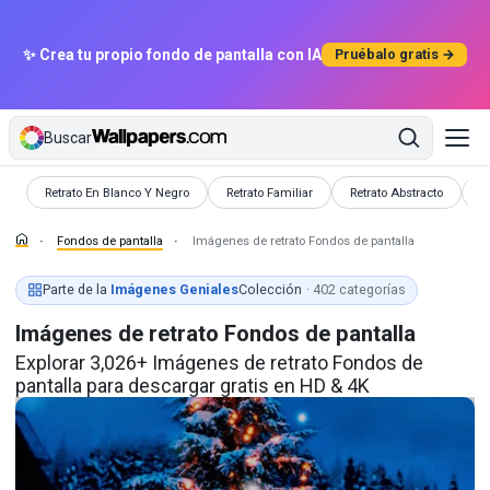
✨ Crea tu propio fondo de pantalla con IA
Pruébalo gratis →
Buscar
Fondos de pantalla
Fondos de pantalla
Fondos de pantalla
F
Retrato En Blanco Y Negro
Retrato Familiar
Retrato Abstracto
I
Fondos de pantalla
Imágenes de retrato Fondos de pantalla
Parte de la
Imágenes Geniales
Colección
· 402 categorías
Imágenes de retrato Fondos de pantalla
Explorar 3,026+ Imágenes de retrato Fondos de
pantalla para descargar gratis en HD & 4K