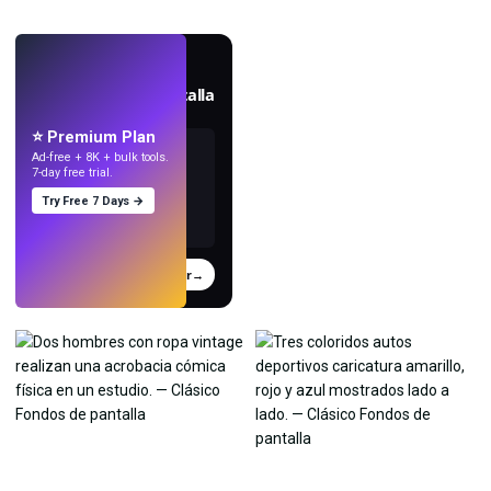
EN VIVO
Crea fondos de pantalla
con IA.
⭐ Premium Plan
Ad-free + 8K + bulk tools.
7-day free trial.
Try Free 7 Days →
Probar
→
›