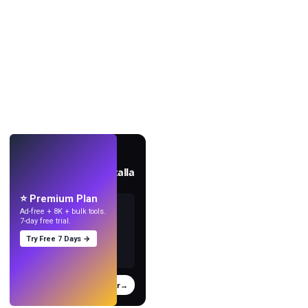
EN VIVO
Crea fondos de pantalla
con IA.
⭐ Premium Plan
Ad-free + 8K + bulk tools.
7-day free trial.
Try Free 7 Days →
Probar
→
›