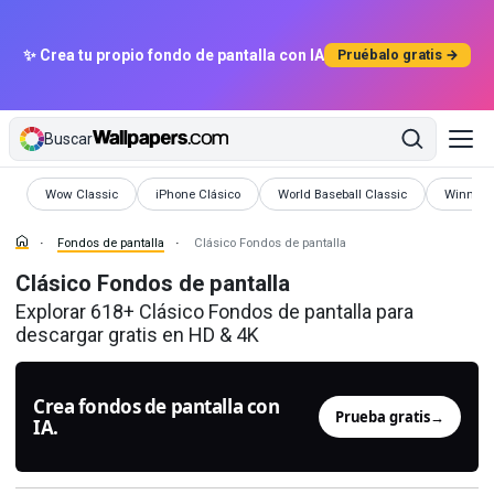
✨ Crea tu propio fondo de pantalla con IA
Pruébalo gratis →
Buscar
Fondos de pantalla
Fondos de pantalla
Fondos de pantalla
Fondos d
Wow Classic
iPhone Clásico
World Baseball Classic
Winnie 
Fondos de pantalla
Clásico Fondos de pantalla
Clásico Fondos de pantalla
Explorar 618+ Clásico Fondos de pantalla para
descargar gratis en HD & 4K
Crea fondos de pantalla con
Prueba gratis
→
IA.