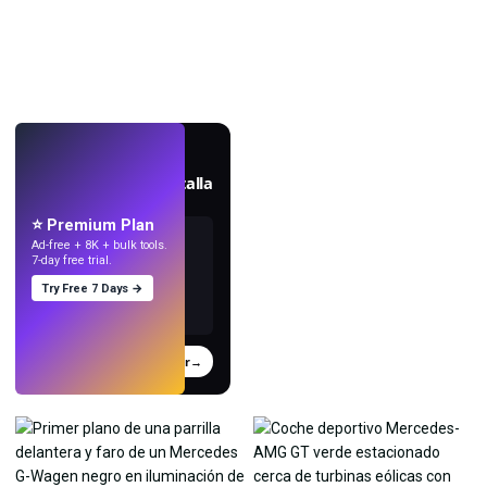
EN VIVO
Crea fondos de pantalla
con IA.
⭐ Premium Plan
Ad-free + 8K + bulk tools.
7-day free trial.
Try Free 7 Days →
Probar
→
›