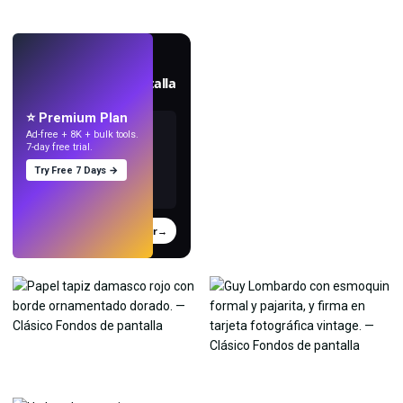
EN VIVO
Crea fondos de pantalla
con IA.
⭐ Premium Plan
Ad-free + 8K + bulk tools.
7-day free trial.
Try Free 7 Days →
Probar
→
›