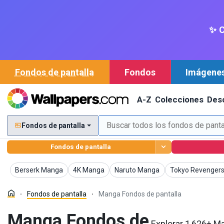
✨ C
Fondos de pantalla
Fondos
Imágene
A-Z
Colecciones
Des
Fondos de pantalla
Fondos de pantalla
Fondos de pantalla
Fondos de pantalla
Fondos de pantalla
Fondos de pantal
Berserk Manga
4K Manga
Naruto Manga
Tokyo Revenger
Fondos de pantalla
Manga Fondos de pantalla
Manga Fondos de
Explorar 1,626+ M