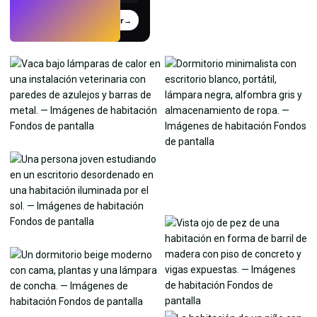
Probar
→
›