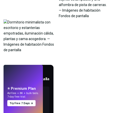
EN VIVO
Crea fondos de pantalla
con IA.
⭐ Premium Plan
Ad-free + 8K + bulk tools.
7-day free trial.
Try Free 7 Days →