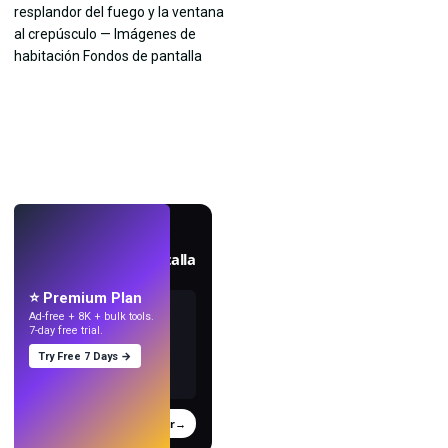
EN VIVO
Crea fondos de pantalla
con IA.
⭐ Premium Plan
Ad-free + 8K + bulk tools.
7-day free trial.
Try Free 7 Days →
Probar
→
›