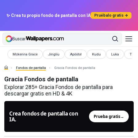
✨ Crea tu propio fondo de pantalla con IA
Pruébalo gratis →
Buscar
Fondos de pantalla
Fondos de pantalla
Fondos de pantalla
Fondos de pantalla
Fondos de pantal
Fondo
Mckenna Grace
Jingliu
Apóstol
Kudu
Luka
Tier
Fondos de pantalla
Gracia Fondos de pantalla
Gracia Fondos de pantalla
Explorar 285+ Gracia Fondos de pantalla para
descargar gratis en HD & 4K
Crea fondos de pantalla con
Prueba gratis
→
IA.