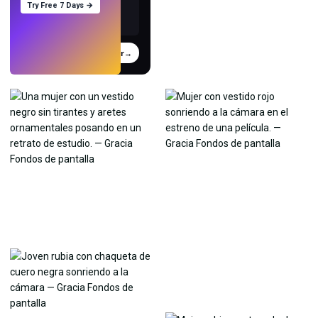
Try Free 7 Days →
Probar
→
›