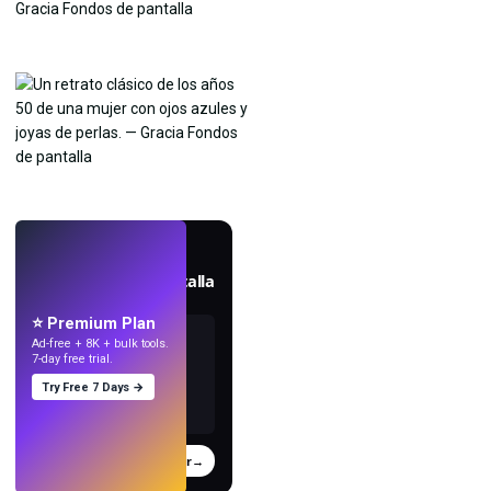
EN VIVO
Crea fondos de pantalla
con IA.
⭐ Premium Plan
Ad-free + 8K + bulk tools.
7-day free trial.
Try Free 7 Days →
Probar
→
›