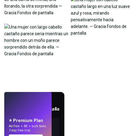
EN VIVO
Crea fondos de pantalla
con IA.
⭐ Premium Plan
Ad-free + 8K + bulk tools.
7-day free trial.