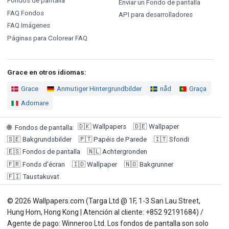
Fondos de pantalla
Enviar un Fondo de pantalla
FAQ Fondos
API para desarrolladores
FAQ Imágenes
Páginas para Colorear FAQ
Grace en otros idiomas:
Grace
Anmutiger Hintergrundbilder
nåd
Graça
Adornare
🇩🇰
Wallpapers
🇩🇪
Wallpaper
🌐
Fondos de pantalla
:
🇸🇪
Bakgrundsbilder
🇵🇹
Papéis de Parede
🇮🇹
Sfondi
🇪🇸
Fondos de pantalla
🇳🇱
Achtergronden
🇫🇷
Fonds d'écran
🇮🇩
Wallpaper
🇳🇴
Bakgrunner
🇫🇮
Taustakuvat
© 2026 Wallpapers.com (Targa Ltd @ 1F, 1-3 San Lau Street,
Hung Hom, Hong Kong | Atención al cliente: +852 92191684) /
Agente de pago: Winneroo Ltd. Los fondos de pantalla son solo