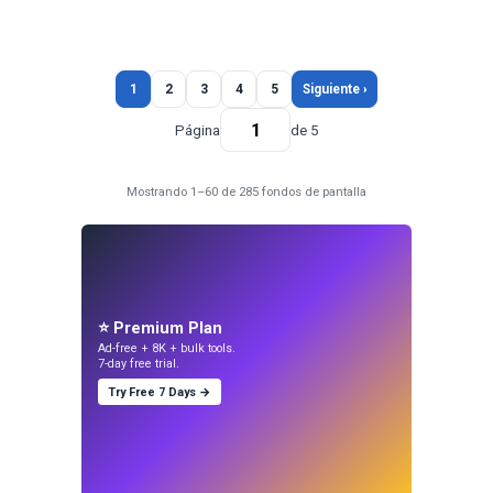
1
2
3
4
5
Siguiente ›
Página
de 5
Mostrando 1–60 de 285 fondos de pantalla
⭐ Premium Plan
Ad-free + 8K + bulk tools.
7-day free trial.
Try Free 7 Days →