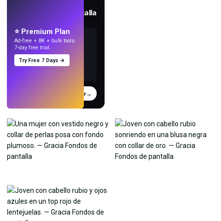
Crea fondos de pantalla
con IA.
⭐ Premium Plan
Ad-free + 8K + bulk tools.
7-day free trial.
Try Free 7 Days →
Probar
→
›