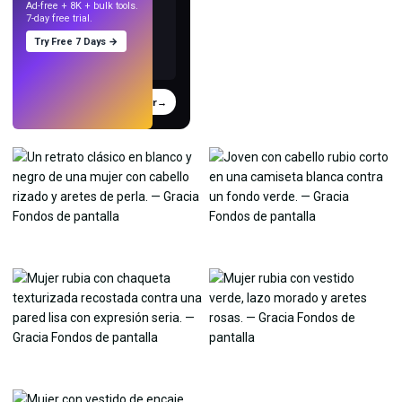
Ad-free + 8K + bulk tools.
7-day free trial.
Try Free 7 Days →
Probar
→
›