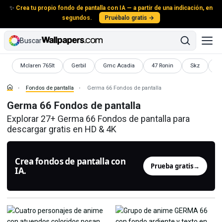
✨
Crea tu propio fondo de pantalla con IA — a partir de una indicación, en
segundos.
Pruébalo gratis →
Buscar
Fondos de pantalla
Fondos de pantalla
Fondos de pantalla
Fondos de pantalla
Fondos de p
Fo
Mclaren 765lt
Gerbil
Gmc Acadia
47 Ronin
Skz
Fr
Fondos de pantalla
Germa 66 Fondos de pantalla
Germa 66 Fondos de pantalla
Explorar 27+ Germa 66 Fondos de pantalla para
descargar gratis en HD & 4K
Crea fondos de pantalla con
Prueba gratis
→
IA.