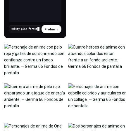
Probar
→
›