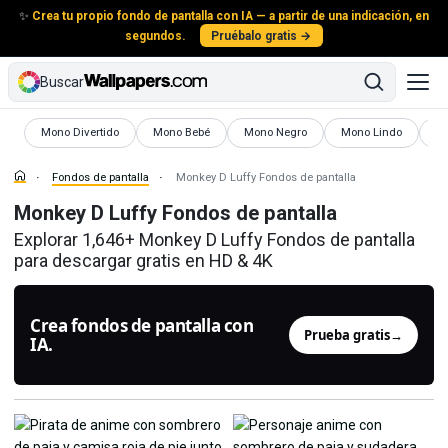
✨
Crea tu propio fondo de pantalla con IA — a partir de una indicación, en
segundos.
Pruébalo gratis →
Buscar
Fondos de pantalla
Fondos de pantalla
Fondos de pantalla
Fondos de pantalla
Fo
Mono Divertido
Mono Bebé
Mono Negro
Mono Lindo
M
Fondos de pantalla
Monkey D Luffy Fondos de pantalla
Monkey D Luffy Fondos de pantalla
Explorar 1,646+ Monkey D Luffy Fondos de pantalla
para descargar gratis en HD & 4K
Crea fondos de pantalla con
Prueba gratis
→
IA.