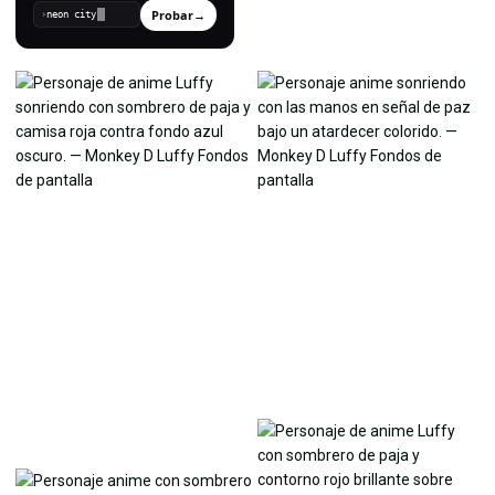
Probar
→
›