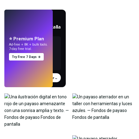
EN VIVO
Crea fondos de pantalla
con IA.
⭐ Premium Plan
Ad-free + 8K + bulk tools.
7-day free trial.
Try Free 7 Days →
Probar
→
›