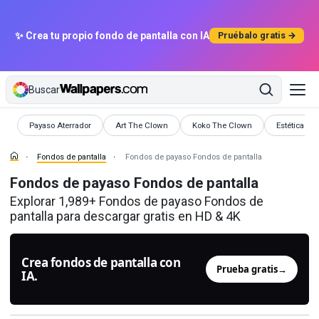
✨ Crea tu propio fondo de pantalla con IA
Pruébalo gratis →
Buscar
Fondos de pantalla
Fondos de pantalla
Fondos de pantalla
Fondos de p
Payaso Aterrador
Art The Clown
Koko The Clown
Estética De
Fondos de pantalla
Fondos de payaso Fondos de pantalla
Fondos de payaso Fondos de pantalla
Explorar 1,989+ Fondos de payaso Fondos de
pantalla para descargar gratis en HD & 4K
Crea fondos de pantalla con
Prueba gratis
→
IA.