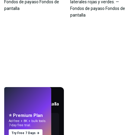
EN VIVO
Crea fondos de pantalla
con IA.
⭐ Premium Plan
Ad-free + 8K + bulk tools.
7-day free trial.
Try Free 7 Days →