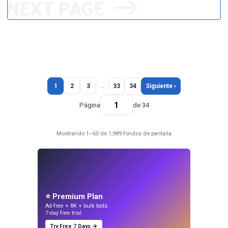
1
2
3
…
33
34
Siguiente ›
Página
de 34
Mostrando 1–60 de 1,989 fondos de pantalla
⭐ Premium Plan
Ad-free + 8K + bulk tools.
7-day free trial.
Try Free 7 Days →