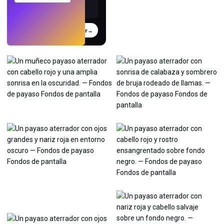
Probar
→
›