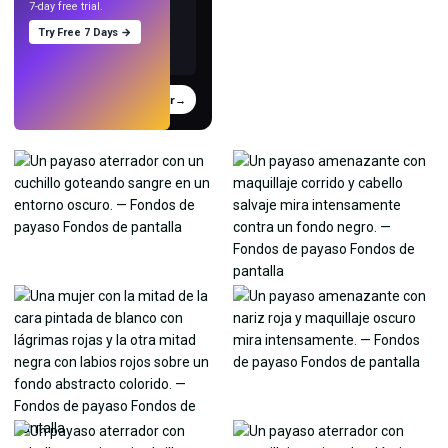
7-day free trial.
Try Free 7 Days →
Probar
→
›