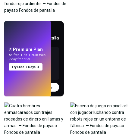
EN VIVO
Crea fondos de pantalla
con IA.
⭐ Premium Plan
Ad-free + 8K + bulk tools.
7-day free trial.
Try Free 7 Days →
Probar
→
›