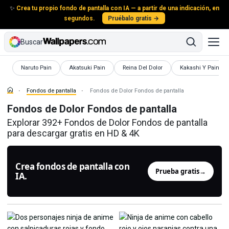
✨
Crea tu propio fondo de pantalla con IA — a partir de una indicación, en
segundos.
Pruébalo gratis →
Buscar
Fondos de pantalla
Fondos de pantalla
Fondos de pantalla
Fondos de pantall
Naruto Pain
Akatsuki Pain
Reina Del Dolor
Kakashi Y Pain
Fondos de pantalla
Fondos de Dolor Fondos de pantalla
Fondos de Dolor Fondos de pantalla
Explorar 392+ Fondos de Dolor Fondos de pantalla
para descargar gratis en HD & 4K
Crea fondos de pantalla con
Prueba gratis
→
IA.