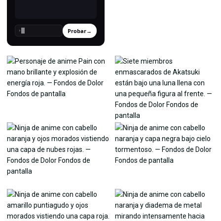
Probar
→
›