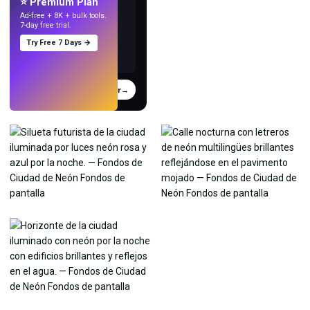
⭐ Premium Plan
Ad-free + 8K + bulk tools.
7-day free trial.
Try Free 7 Days →
Probar
→
›