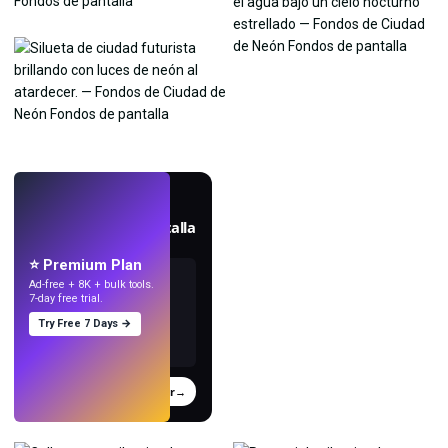
EN VIVO
Crea fondos de pantalla
con IA.
⭐ Premium Plan
Ad-free + 8K + bulk tools.
7-day free trial.
Try Free 7 Days →
Probar
→
›