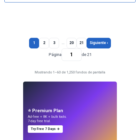
1
2
3
…
20
21
Siguiente ›
Página
de 21
Mostrando 1–60 de 1,250 fondos de pantalla
⭐ Premium Plan
Ad-free + 8K + bulk tools.
7-day free trial.
Try Free 7 Days →