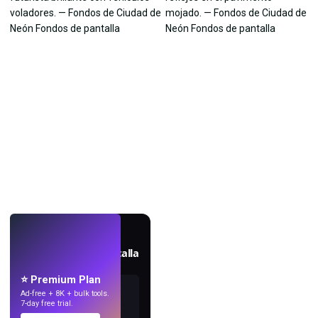
EN VIVO
Crea fondos de pantalla
con IA.
⭐ Premium Plan
Ad-free + 8K + bulk tools.
7-day free trial.