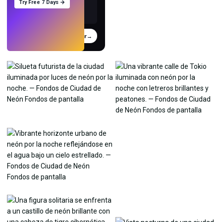
Try Free 7 Days →
Probar
→
›