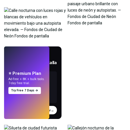
EN VIVO
Crea fondos de pantalla
con IA.
⭐ Premium Plan
Ad-free + 8K + bulk tools.
7-day free trial.
Try Free 7 Days →
Probar
→
›