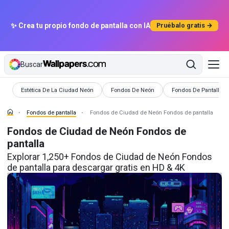
✨ Crea tu propio fondo de pantalla con IA
Pruébalo gratis →
Buscar
Fondos de pantalla
Fondos de pantalla
Fondos de pantalla
Estética De La Ciudad Neón
Fondos De Neón
Fondos De Pantalla D
Fondos de pantalla
Fondos de Ciudad de Neón Fondos de pantalla
Fondos de Ciudad de Neón Fondos de
pantalla
Explorar 1,250+ Fondos de Ciudad de Neón Fondos
de pantalla para descargar gratis en HD & 4K