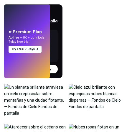
EN VIVO
Crea fondos de pantalla
con IA.
⭐ Premium Plan
Ad-free + 8K + bulk tools.
7-day free trial.
Try Free 7 Days →
Probar
→
›