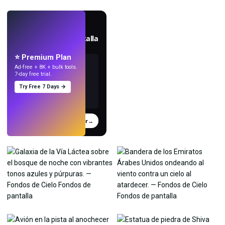
EN VIVO
Crea fondos de pantalla
con IA.
⭐ Premium Plan
Ad-free + 8K + bulk tools.
7-day free trial.
Try Free 7 Days →
Probar
→
›