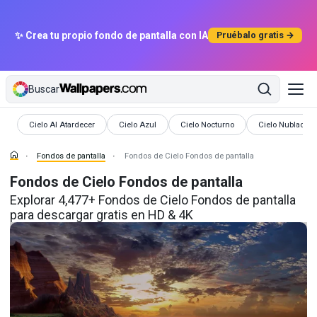
✨ Crea tu propio fondo de pantalla con IA
Pruébalo gratis →
Buscar
Fondos de pantalla
Fondos de pantalla
Fondos de pantalla
Fondos de panta
Cielo Al Atardecer
Cielo Azul
Cielo Nocturno
Cielo Nublado
Fondos de pantalla
Fondos de Cielo Fondos de pantalla
Fondos de Cielo Fondos de pantalla
Explorar 4,477+ Fondos de Cielo Fondos de pantalla
para descargar gratis en HD & 4K