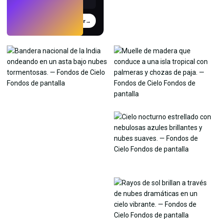
Probar
→
›