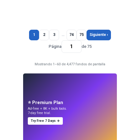
1
2
3
…
74
75
Siguiente ›
Página
de 75
Mostrando 1–60 de 4,477 fondos de pantalla
⭐ Premium Plan
Ad-free + 8K + bulk tools.
7-day free trial.
Try Free 7 Days →