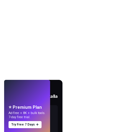
EN VIVO
Crea fondos de pantalla
con IA.
⭐ Premium Plan
Ad-free + 8K + bulk tools.
7-day free trial.
Try Free 7 Days →