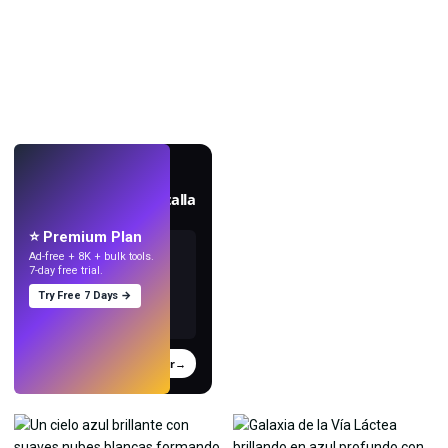
EN VIVO
Crea fondos de pantalla
con IA.
⭐ Premium Plan
Ad-free + 8K + bulk tools.
7-day free trial.
Try Free 7 Days →
Probar
→
›