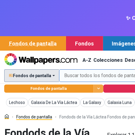
✨ C
Fondos de pantalla
Fondos
Imágene
A-Z
Colecciones
Des
Fondos de pantalla
Fondos de pantalla
Fondos de pantalla
Fondos de pantalla
Fondos de pantalla
Fondos de pan
Lechoso
Galaxia De La Vía Láctea
La Galaxy
Galaxia Luna
Fondos de pantalla
Fondods de la Vía Láctea Fondos de pan
Fondods de la Vía
Explorar 1,